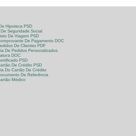
 De Hipoteca PSD
De Seguridade Social
Visto De Viagem PSD
Comprovante De Pagamento DOC
Pedidos De Clientes PDF
fia De Pedidos Personalizados
Fatura DOC
ertificado PSD
Cartão De Crédito PSD
fia Do Cartão De Crédito
Documento De Referência
Cartão Médico