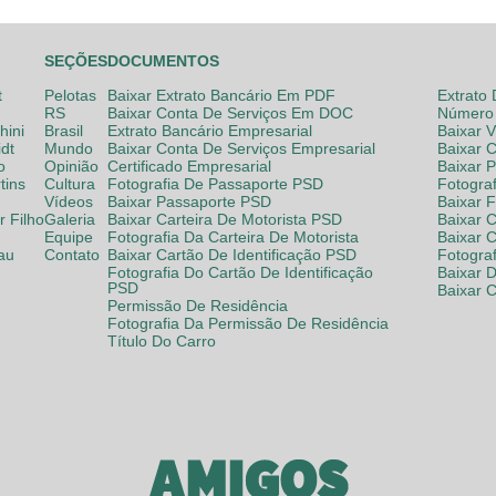
SEÇÕES
DOCUMENTOS
t
Pelotas
Baixar Extrato Bancário Em PDF
Extrato
RS
Baixar Conta De Serviços Em DOC
Número 
hini
Brasil
Extrato Bancário Empresarial
Baixar 
dt
Mundo
Baixar Conta De Serviços Empresarial
Baixar 
o
Opinião
Certificado Empresarial
Baixar 
tins
Cultura
Fotografia De Passaporte PSD
Fotogra
Vídeos
Baixar Passaporte PSD
Baixar 
 Filho
Galeria
Baixar Carteira De Motorista PSD
Baixar C
Equipe
Fotografia Da Carteira De Motorista
Baixar 
lau
Contato
Baixar Cartão De Identificação PSD
Fotogra
Fotografia Do Cartão De Identificação
Baixar 
PSD
Baixar 
Permissão De Residência
Fotografia Da Permissão De Residência
Título Do Carro