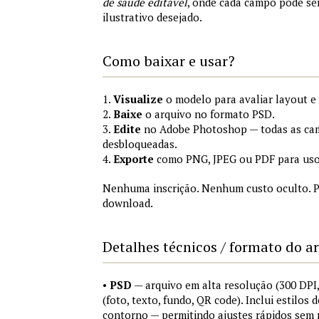
de saúde editável
, onde cada campo pode se
ilustrativo desejado.
Como baixar e usar?
1.
Visualize
o modelo para avaliar layout e
2.
Baixe
o arquivo no formato PSD.
3.
Edite
no Adobe Photoshop — todas as cam
desbloqueadas.
4.
Exporte
como PNG, JPEG ou PDF para uso
Nenhuma inscrição. Nenhum custo oculto. P
download.
Detalhes técnicos / formato do a
•
PSD
— arquivo em alta resolução (300 DP
(foto, texto, fundo, QR code). Inclui estilos
contorno — permitindo ajustes rápidos sem