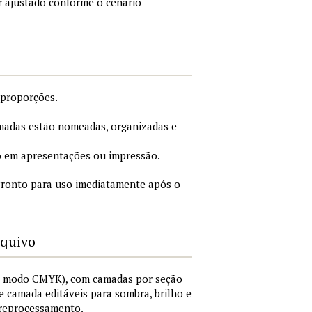
r ajustado conforme o cenário
 proporções.
adas estão nomeadas, organizadas e
 em apresentações ou impressão.
ronto para uso imediatamente após o
rquivo
I, modo CMYK), com camadas por seção
 de camada editáveis para sombra, brilho e
 reprocessamento.