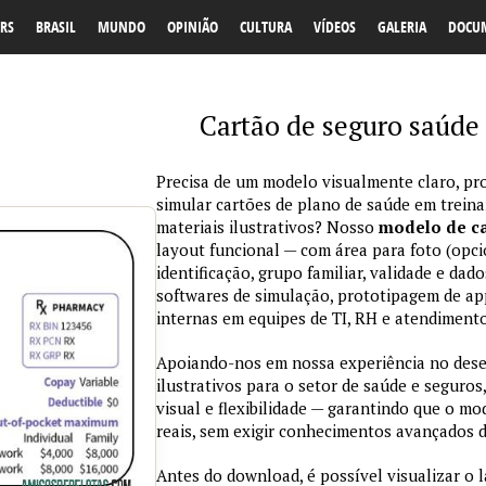
RS
BRASIL
MUNDO
OPINIÃO
CULTURA
VÍDEOS
GALERIA
DOCU
Cartão de seguro saúde
Precisa de um modelo visualmente claro, pro
simular cartões de plano de saúde em trein
materiais ilustrativos? Nosso
modelo de ca
layout funcional — com área para foto (opci
identificação, grupo familiar, validade e da
softwares de simulação, prototipagem de ap
internas em equipes de TI, RH e atendimento
Apoiando-nos em nossa experiência no des
ilustrativos para o setor de saúde e seguros,
visual e flexibilidade — garantindo que o m
reais, sem exigir conhecimentos avançados d
Antes do download, é possível visualizar o 