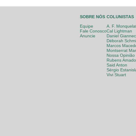
SOBRE NÓS
COLUNISTAS
Equipe
A. F. Monquela
Fale Conosco
Cal Lightman
Anuncie
Daniel Giannec
Déborah Schmi
Marcos Maced
Montserrat Mar
Nossa Opinião
Rubens Amador
Said Anton
Sérgio Estanis
Vivi Stuart