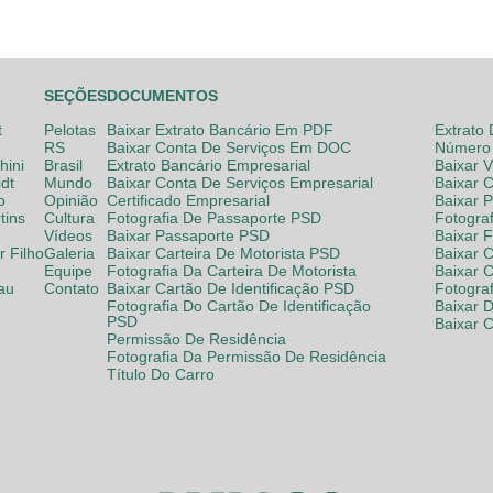
SEÇÕES
DOCUMENTOS
t
Pelotas
Baixar Extrato Bancário Em PDF
Extrato
RS
Baixar Conta De Serviços Em DOC
Número 
hini
Brasil
Extrato Bancário Empresarial
Baixar 
dt
Mundo
Baixar Conta De Serviços Empresarial
Baixar 
o
Opinião
Certificado Empresarial
Baixar 
tins
Cultura
Fotografia De Passaporte PSD
Fotogra
Vídeos
Baixar Passaporte PSD
Baixar 
 Filho
Galeria
Baixar Carteira De Motorista PSD
Baixar C
Equipe
Fotografia Da Carteira De Motorista
Baixar 
lau
Contato
Baixar Cartão De Identificação PSD
Fotogra
Fotografia Do Cartão De Identificação
Baixar 
PSD
Baixar 
Permissão De Residência
Fotografia Da Permissão De Residência
Título Do Carro