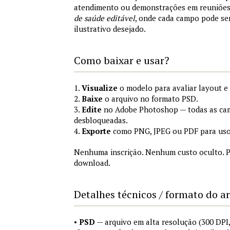
atendimento ou demonstrações em reuniõe
de saúde editável
, onde cada campo pode se
ilustrativo desejado.
Como baixar e usar?
1.
Visualize
o modelo para avaliar layout e
2.
Baixe
o arquivo no formato PSD.
3.
Edite
no Adobe Photoshop — todas as cam
desbloqueadas.
4.
Exporte
como PNG, JPEG ou PDF para uso
Nenhuma inscrição. Nenhum custo oculto. P
download.
Detalhes técnicos / formato do a
•
PSD
— arquivo em alta resolução (300 DP