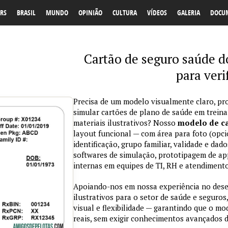
RS
BRASIL
MUNDO
OPINIÃO
CULTURA
VÍDEOS
GALERIA
DOCU
Cartão de seguro saúde d
para veri
Precisa de um modelo visualmente claro, pro
simular cartões de plano de saúde em trein
materiais ilustrativos? Nosso
modelo de ca
layout funcional — com área para foto (opci
identificação, grupo familiar, validade e da
softwares de simulação, prototipagem de ap
internas em equipes de TI, RH e atendimento
Apoiando-nos em nossa experiência no des
ilustrativos para o setor de saúde e seguros,
visual e flexibilidade — garantindo que o m
reais, sem exigir conhecimentos avançados d