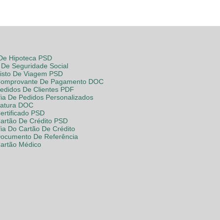
 De Hipoteca PSD
De Seguridade Social
Visto De Viagem PSD
Comprovante De Pagamento DOC
Pedidos De Clientes PDF
fia De Pedidos Personalizados
Fatura DOC
ertificado PSD
Cartão De Crédito PSD
fia Do Cartão De Crédito
Documento De Referência
Cartão Médico