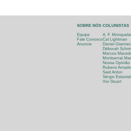
SOBRE NÓS
COLUNISTAS
Equipe
A. F. Monquela
Fale Conosco
Cal Lightman
Anuncie
Daniel Giannec
Déborah Schmi
Marcos Maced
Montserrat Mar
Nossa Opinião
Rubens Amador
Said Anton
Sérgio Estanis
Vivi Stuart