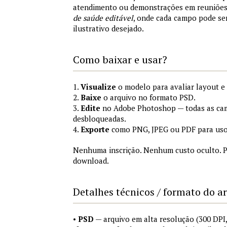
atendimento ou demonstrações em reuniõe
de saúde editável
, onde cada campo pode se
ilustrativo desejado.
Como baixar e usar?
1.
Visualize
o modelo para avaliar layout e
2.
Baixe
o arquivo no formato PSD.
3.
Edite
no Adobe Photoshop — todas as cam
desbloqueadas.
4.
Exporte
como PNG, JPEG ou PDF para uso
Nenhuma inscrição. Nenhum custo oculto. P
download.
Detalhes técnicos / formato do a
•
PSD
— arquivo em alta resolução (300 DP