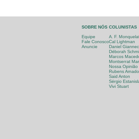
SOBRE NÓS
COLUNISTAS
Equipe
A. F. Monquela
Fale Conosco
Cal Lightman
Anuncie
Daniel Giannec
Déborah Schmi
Marcos Maced
Montserrat Mar
Nossa Opinião
Rubens Amador
Said Anton
Sérgio Estanis
Vivi Stuart