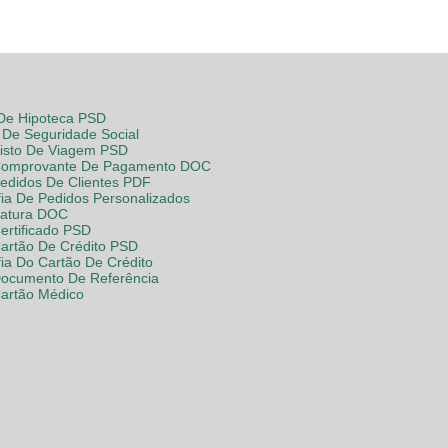
 De Hipoteca PSD
De Seguridade Social
Visto De Viagem PSD
Comprovante De Pagamento DOC
Pedidos De Clientes PDF
fia De Pedidos Personalizados
Fatura DOC
ertificado PSD
Cartão De Crédito PSD
fia Do Cartão De Crédito
Documento De Referência
Cartão Médico