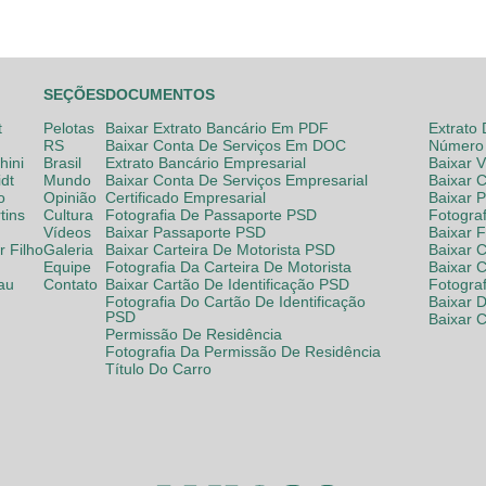
SEÇÕES
DOCUMENTOS
t
Pelotas
Baixar Extrato Bancário Em PDF
Extrato
RS
Baixar Conta De Serviços Em DOC
Número 
hini
Brasil
Extrato Bancário Empresarial
Baixar 
dt
Mundo
Baixar Conta De Serviços Empresarial
Baixar 
o
Opinião
Certificado Empresarial
Baixar 
tins
Cultura
Fotografia De Passaporte PSD
Fotogra
Vídeos
Baixar Passaporte PSD
Baixar 
 Filho
Galeria
Baixar Carteira De Motorista PSD
Baixar C
Equipe
Fotografia Da Carteira De Motorista
Baixar 
lau
Contato
Baixar Cartão De Identificação PSD
Fotogra
Fotografia Do Cartão De Identificação
Baixar 
PSD
Baixar 
Permissão De Residência
Fotografia Da Permissão De Residência
Título Do Carro