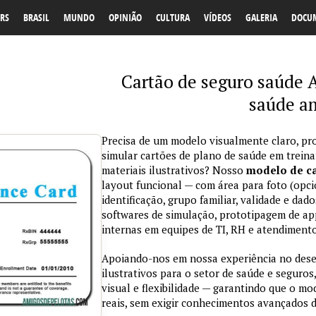
RS
BRASIL
MUNDO
OPINIÃO
CULTURA
VÍDEOS
GALERIA
DOCU
Cartão de seguro saúde 
saúde a
Precisa de um modelo visualmente claro, pro
simular cartões de plano de saúde em trein
materiais ilustrativos? Nosso
modelo de ca
layout funcional — com área para foto (opci
identificação, grupo familiar, validade e da
softwares de simulação, prototipagem de ap
internas em equipes de TI, RH e atendimento
Apoiando-nos em nossa experiência no des
ilustrativos para o setor de saúde e seguros,
visual e flexibilidade — garantindo que o m
reais, sem exigir conhecimentos avançados d