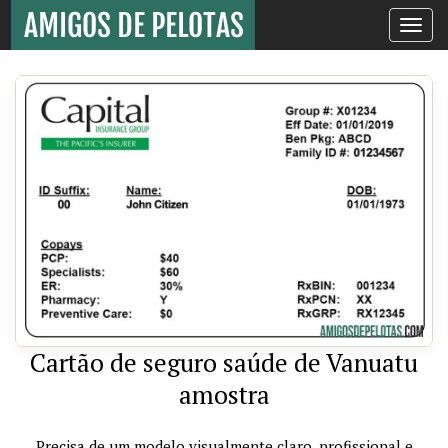
Toggle
navigati
Cartão de seguro saúde de Vanuatu
amostra
Precisa de um modelo visualmente claro, profissional e