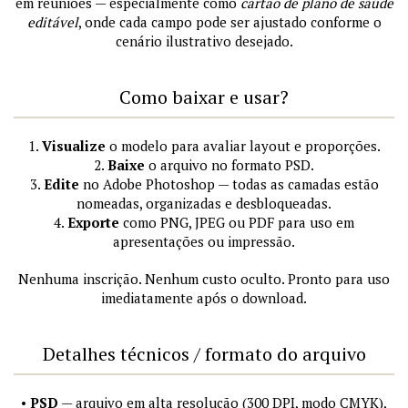
em reuniões — especialmente como
cartão de plano de saúde
editável
, onde cada campo pode ser ajustado conforme o
cenário ilustrativo desejado.
Como baixar e usar?
1.
Visualize
o modelo para avaliar layout e proporções.
2.
Baixe
o arquivo no formato PSD.
3.
Edite
no Adobe Photoshop — todas as camadas estão
nomeadas, organizadas e desbloqueadas.
4.
Exporte
como PNG, JPEG ou PDF para uso em
apresentações ou impressão.
Nenhuma inscrição. Nenhum custo oculto. Pronto para uso
imediatamente após o download.
Detalhes técnicos / formato do arquivo
•
PSD
— arquivo em alta resolução (300 DPI, modo CMYK),