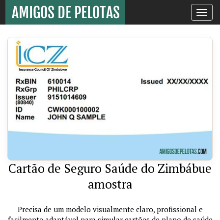
Toggle
navigati
Cartão de Seguro Saúde do Zimbábue
amostra
Precisa de um modelo visualmente claro, profissional e
facilmente adaptável para simular cartões de plano de saúde