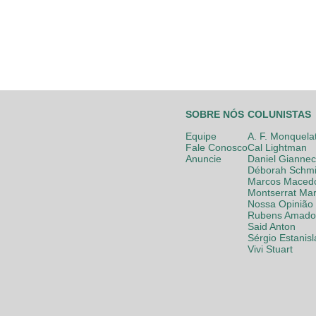
SOBRE NÓS
COLUNISTAS
Equipe
A. F. Monquela
Fale Conosco
Cal Lightman
Anuncie
Daniel Giannec
Déborah Schmi
Marcos Maced
Montserrat Mar
Nossa Opinião
Rubens Amador
Said Anton
Sérgio Estanis
Vivi Stuart