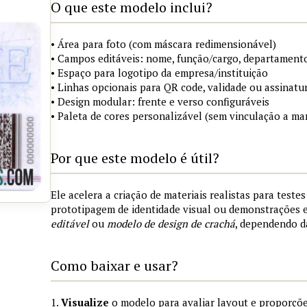
O que este modelo inclui?
• Área para foto (com máscara redimensionável)
• Campos editáveis: nome, função/cargo, departamento
• Espaço para logotipo da empresa/instituição
• Linhas opcionais para QR code, validade ou assinatur
• Design modular: frente e verso configuráveis
• Paleta de cores personalizável (sem vinculação a mar
Por que este modelo é útil?
Ele acelera a criação de materiais realistas para teste
prototipagem de identidade visual ou demonstrações
editável
ou
modelo de design de crachá
, dependendo d
Como baixar e usar?
1.
Visualize
o modelo para avaliar layout e proporçõe