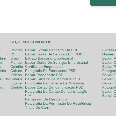
SEÇÕES
DOCUMENTOS
t
Pelotas
Baixar Extrato Bancário Em PDF
Extrato
RS
Baixar Conta De Serviços Em DOC
Número 
hini
Brasil
Extrato Bancário Empresarial
Baixar 
dt
Mundo
Baixar Conta De Serviços Empresarial
Baixar 
o
Opinião
Certificado Empresarial
Baixar 
tins
Cultura
Fotografia De Passaporte PSD
Fotogra
Vídeos
Baixar Passaporte PSD
Baixar 
 Filho
Galeria
Baixar Carteira De Motorista PSD
Baixar C
Equipe
Fotografia Da Carteira De Motorista
Baixar 
lau
Contato
Baixar Cartão De Identificação PSD
Fotogra
Fotografia Do Cartão De Identificação
Baixar 
PSD
Baixar 
Permissão De Residência
Fotografia Da Permissão De Residência
Título Do Carro