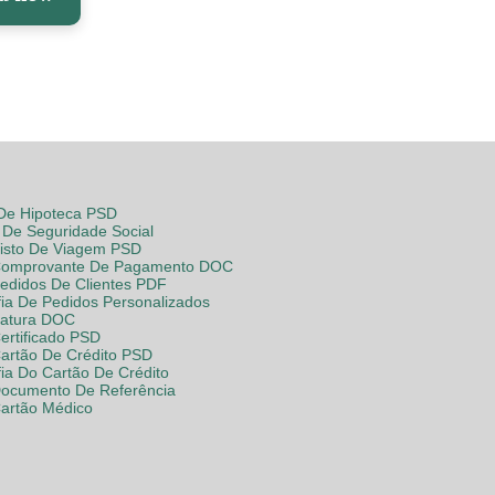
 De Hipoteca PSD
De Seguridade Social
Visto De Viagem PSD
Comprovante De Pagamento DOC
Pedidos De Clientes PDF
fia De Pedidos Personalizados
Fatura DOC
ertificado PSD
Cartão De Crédito PSD
fia Do Cartão De Crédito
Documento De Referência
Cartão Médico