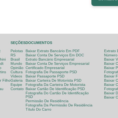
SEÇÕES
DOCUMENTOS
t
Pelotas
Baixar Extrato Bancário Em PDF
Extrato
RS
Baixar Conta De Serviços Em DOC
Número 
hini
Brasil
Extrato Bancário Empresarial
Baixar 
dt
Mundo
Baixar Conta De Serviços Empresarial
Baixar 
o
Opinião
Certificado Empresarial
Baixar 
tins
Cultura
Fotografia De Passaporte PSD
Fotogra
Vídeos
Baixar Passaporte PSD
Baixar 
 Filho
Galeria
Baixar Carteira De Motorista PSD
Baixar C
Equipe
Fotografia Da Carteira De Motorista
Baixar 
lau
Contato
Baixar Cartão De Identificação PSD
Fotogra
Fotografia Do Cartão De Identificação
Baixar 
PSD
Baixar 
Permissão De Residência
Fotografia Da Permissão De Residência
Título Do Carro