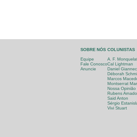
SOBRE NÓS
COLUNISTAS
Equipe
A. F. Monquela
Fale Conosco
Cal Lightman
Anuncie
Daniel Giannec
Déborah Schmi
Marcos Maced
Montserrat Mar
Nossa Opinião
Rubens Amador
Said Anton
Sérgio Estanis
Vivi Stuart