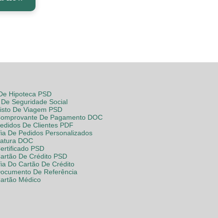
 De Hipoteca PSD
De Seguridade Social
Visto De Viagem PSD
Comprovante De Pagamento DOC
Pedidos De Clientes PDF
fia De Pedidos Personalizados
Fatura DOC
ertificado PSD
Cartão De Crédito PSD
fia Do Cartão De Crédito
Documento De Referência
Cartão Médico