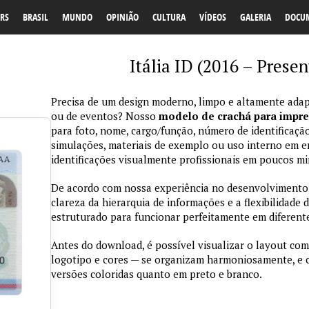
RS
BRASIL
MUNDO
OPINIÃO
CULTURA
VÍDEOS
GALERIA
DOCU
Itália ID (2016 – Prese
Precisa de um design moderno, limpo e altamente adap
ou de eventos? Nosso
modelo de crachá para impr
para foto, nome, cargo/função, número de identificação
simulações, materiais de exemplo ou uso interno em emp
identificações visualmente profissionais em poucos mi
De acordo com nossa experiência no desenvolvimento de
clareza da hierarquia de informações e a flexibilidade 
estruturado para funcionar perfeitamente em diferente
Antes do download, é possível visualizar o layout com
logotipo e cores — se organizam harmoniosamente, e
versões coloridas quanto em preto e branco.