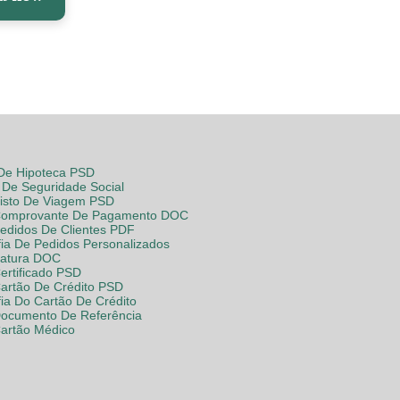
 De Hipoteca PSD
De Seguridade Social
Visto De Viagem PSD
Comprovante De Pagamento DOC
Pedidos De Clientes PDF
fia De Pedidos Personalizados
Fatura DOC
ertificado PSD
Cartão De Crédito PSD
fia Do Cartão De Crédito
Documento De Referência
Cartão Médico