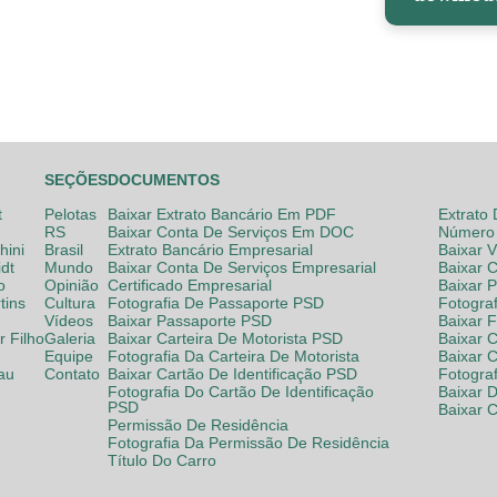
SEÇÕES
DOCUMENTOS
t
Pelotas
Baixar Extrato Bancário Em PDF
Extrato
RS
Baixar Conta De Serviços Em DOC
Número 
hini
Brasil
Extrato Bancário Empresarial
Baixar 
dt
Mundo
Baixar Conta De Serviços Empresarial
Baixar 
o
Opinião
Certificado Empresarial
Baixar 
tins
Cultura
Fotografia De Passaporte PSD
Fotogra
Vídeos
Baixar Passaporte PSD
Baixar 
 Filho
Galeria
Baixar Carteira De Motorista PSD
Baixar C
Equipe
Fotografia Da Carteira De Motorista
Baixar 
lau
Contato
Baixar Cartão De Identificação PSD
Fotogra
Fotografia Do Cartão De Identificação
Baixar 
PSD
Baixar 
Permissão De Residência
Fotografia Da Permissão De Residência
Título Do Carro