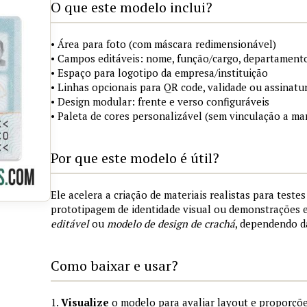
O que este modelo inclui?
• Área para foto (com máscara redimensionável)
• Campos editáveis: nome, função/cargo, departamento
• Espaço para logotipo da empresa/instituição
• Linhas opcionais para QR code, validade ou assinatur
• Design modular: frente e verso configuráveis
• Paleta de cores personalizável (sem vinculação a mar
Por que este modelo é útil?
Ele acelera a criação de materiais realistas para teste
prototipagem de identidade visual ou demonstrações
editável
ou
modelo de design de crachá
, dependendo d
Como baixar e usar?
1.
Visualize
o modelo para avaliar layout e proporçõe