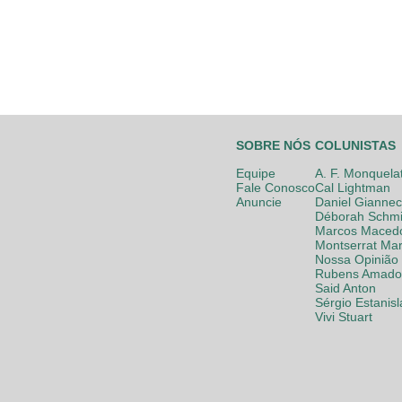
SOBRE NÓS
COLUNISTAS
Equipe
A. F. Monquela
Fale Conosco
Cal Lightman
Anuncie
Daniel Giannec
Déborah Schmi
Marcos Maced
Montserrat Mar
Nossa Opinião
Rubens Amador
Said Anton
Sérgio Estanis
Vivi Stuart