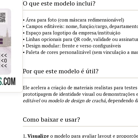
O que este modelo inclui?
• Área para foto (com máscara redimensionável)
• Campos editáveis: nome, função/cargo, departamento
• Espaço para logotipo da empresa/instituição
• Linhas opcionais para QR code, validade ou assinatur
• Design modular: frente e verso configuráveis
• Paleta de cores personalizável (sem vinculação a mar
Por que este modelo é útil?
Ele acelera a criação de materiais realistas para teste
prototipagem de identidade visual ou demonstrações
editável
ou
modelo de design de crachá
, dependendo d
Como baixar e usar?
1.
Visualize
o modelo para avaliar layout e proporçõe