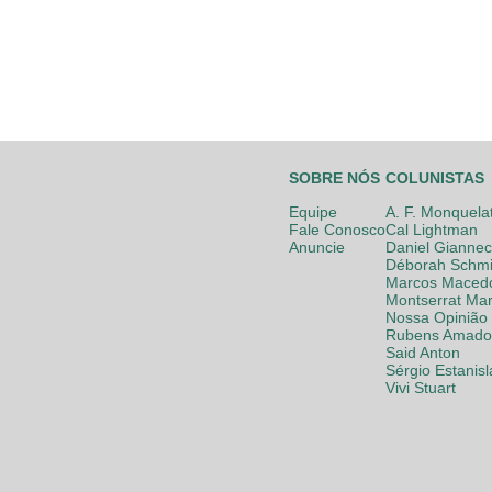
SOBRE NÓS
COLUNISTAS
Equipe
A. F. Monquela
Fale Conosco
Cal Lightman
Anuncie
Daniel Giannec
Déborah Schmi
Marcos Maced
Montserrat Mar
Nossa Opinião
Rubens Amador
Said Anton
Sérgio Estanis
Vivi Stuart