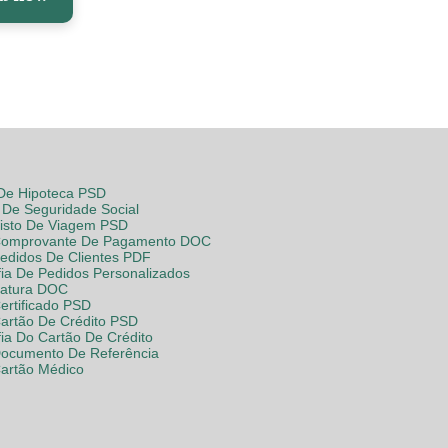
 De Hipoteca PSD
De Seguridade Social
Visto De Viagem PSD
Comprovante De Pagamento DOC
Pedidos De Clientes PDF
fia De Pedidos Personalizados
Fatura DOC
ertificado PSD
Cartão De Crédito PSD
fia Do Cartão De Crédito
Documento De Referência
Cartão Médico