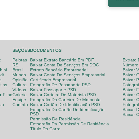
SEÇÕES
DOCUMENTOS
t
Pelotas
Baixar Extrato Bancário Em PDF
Extrato
RS
Baixar Conta De Serviços Em DOC
Número 
hini
Brasil
Extrato Bancário Empresarial
Baixar 
dt
Mundo
Baixar Conta De Serviços Empresarial
Baixar 
o
Opinião
Certificado Empresarial
Baixar 
tins
Cultura
Fotografia De Passaporte PSD
Fotogra
Vídeos
Baixar Passaporte PSD
Baixar 
 Filho
Galeria
Baixar Carteira De Motorista PSD
Baixar C
Equipe
Fotografia Da Carteira De Motorista
Baixar 
lau
Contato
Baixar Cartão De Identificação PSD
Fotogra
Fotografia Do Cartão De Identificação
Baixar 
PSD
Baixar 
Permissão De Residência
Fotografia Da Permissão De Residência
Título Do Carro