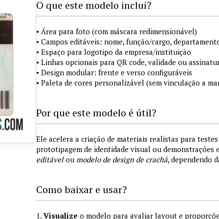
O que este modelo inclui?
• Área para foto (com máscara redimensionável)
• Campos editáveis: nome, função/cargo, departamento
• Espaço para logotipo da empresa/instituição
• Linhas opcionais para QR code, validade ou assinatur
• Design modular: frente e verso configuráveis
• Paleta de cores personalizável (sem vinculação a mar
Por que este modelo é útil?
Ele acelera a criação de materiais realistas para teste
prototipagem de identidade visual ou demonstrações
editável
ou
modelo de design de crachá
, dependendo d
Como baixar e usar?
1.
Visualize
o modelo para avaliar layout e proporçõe