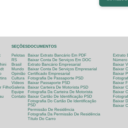
SEÇÕES
DOCUMENTOS
t
Pelotas
Baixar Extrato Bancário Em PDF
Extrato
RS
Baixar Conta De Serviços Em DOC
Número 
hini
Brasil
Extrato Bancário Empresarial
Baixar 
dt
Mundo
Baixar Conta De Serviços Empresarial
Baixar 
o
Opinião
Certificado Empresarial
Baixar 
tins
Cultura
Fotografia De Passaporte PSD
Fotogra
Vídeos
Baixar Passaporte PSD
Baixar 
 Filho
Galeria
Baixar Carteira De Motorista PSD
Baixar C
Equipe
Fotografia Da Carteira De Motorista
Baixar 
lau
Contato
Baixar Cartão De Identificação PSD
Fotogra
Fotografia Do Cartão De Identificação
Baixar 
PSD
Baixar 
Permissão De Residência
Fotografia Da Permissão De Residência
Título Do Carro