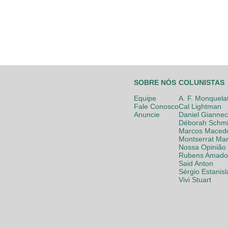
SOBRE NÓS
COLUNISTAS
Equipe
A. F. Monquela
Fale Conosco
Cal Lightman
Anuncie
Daniel Giannec
Déborah Schmi
Marcos Maced
Montserrat Mar
Nossa Opinião
Rubens Amador
Said Anton
Sérgio Estanis
Vivi Stuart