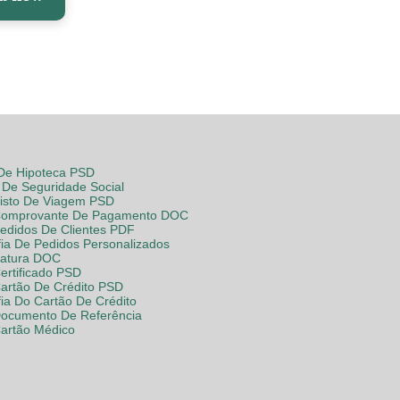
 De Hipoteca PSD
De Seguridade Social
Visto De Viagem PSD
Comprovante De Pagamento DOC
Pedidos De Clientes PDF
fia De Pedidos Personalizados
Fatura DOC
ertificado PSD
Cartão De Crédito PSD
fia Do Cartão De Crédito
Documento De Referência
Cartão Médico