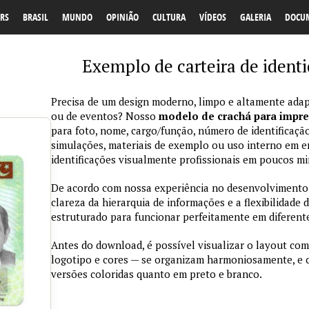
RS
BRASIL
MUNDO
OPINIÃO
CULTURA
VÍDEOS
GALERIA
DOCU
Exemplo de carteira de ident
Precisa de um design moderno, limpo e altamente adap
ou de eventos? Nosso
modelo de crachá para impr
para foto, nome, cargo/função, número de identificação
simulações, materiais de exemplo ou uso interno em emp
identificações visualmente profissionais em poucos mi
De acordo com nossa experiência no desenvolvimento de
clareza da hierarquia de informações e a flexibilidade 
estruturado para funcionar perfeitamente em diferente
Antes do download, é possível visualizar o layout com
logotipo e cores — se organizam harmoniosamente, e
versões coloridas quanto em preto e branco.