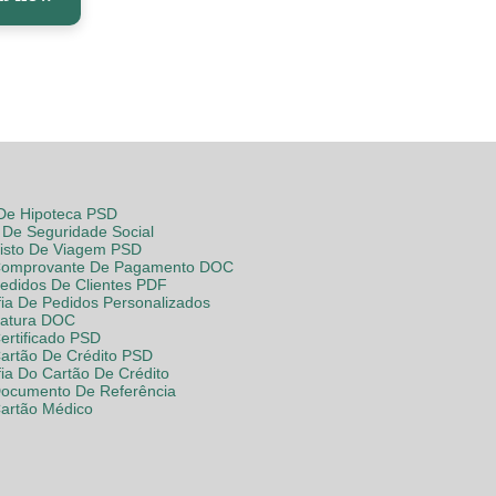
 De Hipoteca PSD
De Seguridade Social
Visto De Viagem PSD
Comprovante De Pagamento DOC
Pedidos De Clientes PDF
fia De Pedidos Personalizados
Fatura DOC
ertificado PSD
Cartão De Crédito PSD
fia Do Cartão De Crédito
Documento De Referência
Cartão Médico