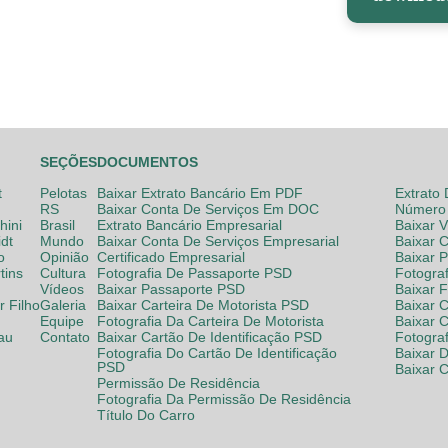
SEÇÕES
DOCUMENTOS
t
Pelotas
Baixar Extrato Bancário Em PDF
Extrato
RS
Baixar Conta De Serviços Em DOC
Número 
hini
Brasil
Extrato Bancário Empresarial
Baixar 
dt
Mundo
Baixar Conta De Serviços Empresarial
Baixar 
o
Opinião
Certificado Empresarial
Baixar 
tins
Cultura
Fotografia De Passaporte PSD
Fotogra
Vídeos
Baixar Passaporte PSD
Baixar 
 Filho
Galeria
Baixar Carteira De Motorista PSD
Baixar C
Equipe
Fotografia Da Carteira De Motorista
Baixar 
lau
Contato
Baixar Cartão De Identificação PSD
Fotogra
Fotografia Do Cartão De Identificação
Baixar 
PSD
Baixar 
Permissão De Residência
Fotografia Da Permissão De Residência
Título Do Carro