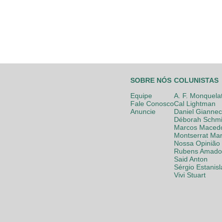
SOBRE NÓS
COLUNISTAS
Equipe
A. F. Monquela
Fale Conosco
Cal Lightman
Anuncie
Daniel Giannec
Déborah Schmi
Marcos Maced
Montserrat Mar
Nossa Opinião
Rubens Amador
Said Anton
Sérgio Estanis
Vivi Stuart