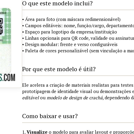
O que este modelo inclui?
• Área para foto (com máscara redimensionável)
• Campos editáveis: nome, função/cargo, departamento
• Espaço para logotipo da empresa/instituição
• Linhas opcionais para QR code, validade ou assinatur
• Design modular: frente e verso configuráveis
• Paleta de cores personalizável (sem vinculação a mar
Por que este modelo é útil?
Ele acelera a criação de materiais realistas para teste
prototipagem de identidade visual ou demonstrações
editável
ou
modelo de design de crachá
, dependendo d
Como baixar e usar?
1.
Visualize
o modelo para avaliar layout e proporçõe