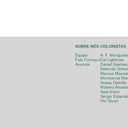
SOBRE NÓS
COLUNISTAS
Equipe
A. F. Monquela
Fale Conosco
Cal Lightman
Anuncie
Daniel Giannec
Déborah Schmi
Marcos Maced
Montserrat Mar
Nossa Opinião
Rubens Amador
Said Anton
Sérgio Estanis
Vivi Stuart