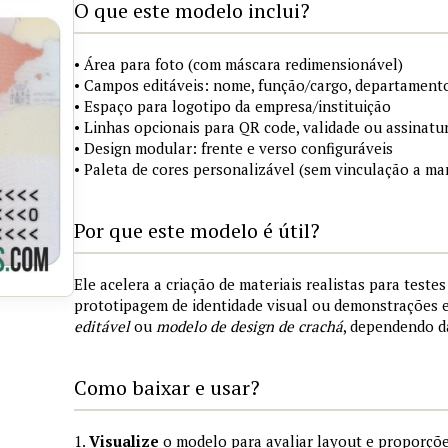
O que este modelo inclui?
• Área para foto (com máscara redimensionável)
• Campos editáveis: nome, função/cargo, departamento
• Espaço para logotipo da empresa/instituição
• Linhas opcionais para QR code, validade ou assinatur
• Design modular: frente e verso configuráveis
• Paleta de cores personalizável (sem vinculação a mar
Por que este modelo é útil?
Ele acelera a criação de materiais realistas para teste
prototipagem de identidade visual ou demonstrações
editável
ou
modelo de design de crachá
, dependendo d
Como baixar e usar?
1.
Visualize
o modelo para avaliar layout e proporçõe