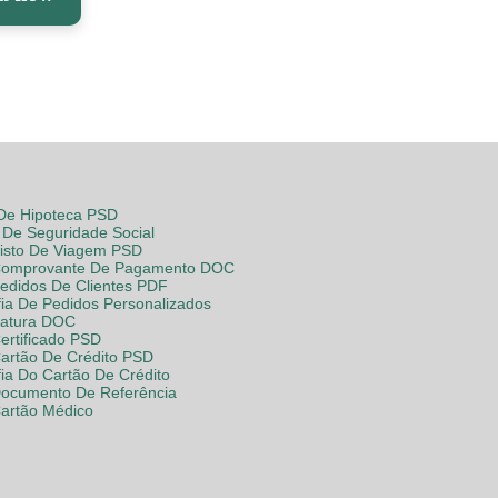
 De Hipoteca PSD
De Seguridade Social
Visto De Viagem PSD
Comprovante De Pagamento DOC
Pedidos De Clientes PDF
fia De Pedidos Personalizados
Fatura DOC
ertificado PSD
Cartão De Crédito PSD
fia Do Cartão De Crédito
Documento De Referência
Cartão Médico