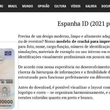
RS
BRASIL
MUNDO
OPINIÃO
CULTURA
VÍDEOS
GALERIA
DOCU
Espanha ID (2021 p
Precisa de um design moderno, limpo e altamente adap
ou de eventos? Nosso
modelo de crachá para impr
para foto, nome, cargo/função, número de identificação
simulações, materiais de exemplo ou uso interno em emp
identificações visualmente profissionais em poucos mi
De acordo com nossa experiência no desenvolvimento de
clareza da hierarquia de informações e a flexibilidade 
estruturado para funcionar perfeitamente em diferente
Antes do download, é possível visualizar o layout com
logotipo e cores — se organizam harmoniosamente, e
versões coloridas quanto em preto e branco.