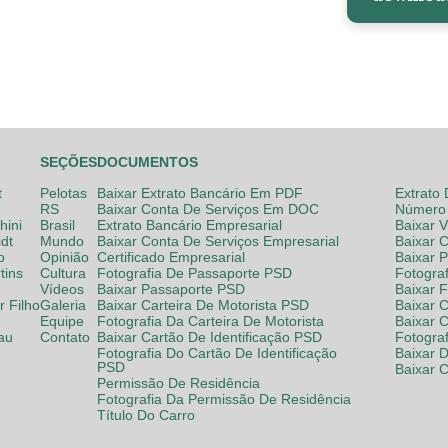
SEÇÕES
DOCUMENTOS
t
Pelotas
Baixar Extrato Bancário Em PDF
Extrato
RS
Baixar Conta De Serviços Em DOC
Número 
hini
Brasil
Extrato Bancário Empresarial
Baixar 
dt
Mundo
Baixar Conta De Serviços Empresarial
Baixar 
o
Opinião
Certificado Empresarial
Baixar 
tins
Cultura
Fotografia De Passaporte PSD
Fotogra
Vídeos
Baixar Passaporte PSD
Baixar 
 Filho
Galeria
Baixar Carteira De Motorista PSD
Baixar C
Equipe
Fotografia Da Carteira De Motorista
Baixar 
lau
Contato
Baixar Cartão De Identificação PSD
Fotogra
Fotografia Do Cartão De Identificação
Baixar 
PSD
Baixar 
Permissão De Residência
Fotografia Da Permissão De Residência
Título Do Carro