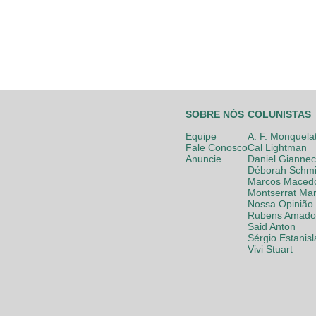
SOBRE NÓS
COLUNISTAS
Equipe
A. F. Monquela
Fale Conosco
Cal Lightman
Anuncie
Daniel Giannec
Déborah Schmi
Marcos Maced
Montserrat Mar
Nossa Opinião
Rubens Amador
Said Anton
Sérgio Estanis
Vivi Stuart