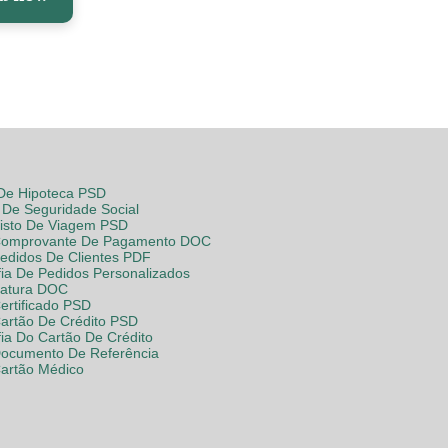
 De Hipoteca PSD
De Seguridade Social
Visto De Viagem PSD
Comprovante De Pagamento DOC
Pedidos De Clientes PDF
fia De Pedidos Personalizados
Fatura DOC
ertificado PSD
Cartão De Crédito PSD
fia Do Cartão De Crédito
Documento De Referência
Cartão Médico