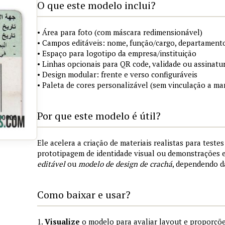
O que este modelo inclui?
• Área para foto (com máscara redimensionável)
• Campos editáveis: nome, função/cargo, departamento
• Espaço para logotipo da empresa/instituição
• Linhas opcionais para QR code, validade ou assinatur
• Design modular: frente e verso configuráveis
• Paleta de cores personalizável (sem vinculação a mar
Por que este modelo é útil?
Ele acelera a criação de materiais realistas para teste
prototipagem de identidade visual ou demonstrações
editável
ou
modelo de design de crachá
, dependendo d
Como baixar e usar?
1.
Visualize
o modelo para avaliar layout e proporçõe