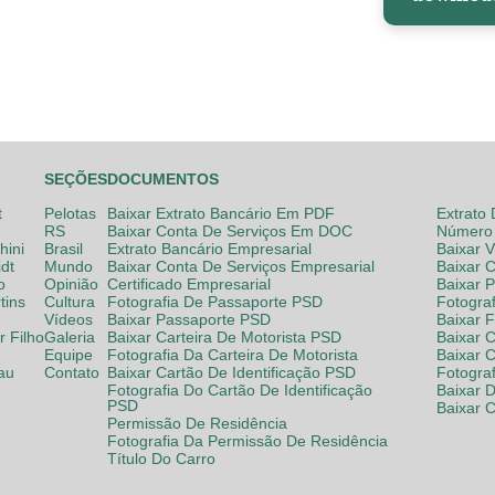
SEÇÕES
DOCUMENTOS
t
Pelotas
Baixar Extrato Bancário Em PDF
Extrato
RS
Baixar Conta De Serviços Em DOC
Número 
hini
Brasil
Extrato Bancário Empresarial
Baixar 
dt
Mundo
Baixar Conta De Serviços Empresarial
Baixar 
o
Opinião
Certificado Empresarial
Baixar 
tins
Cultura
Fotografia De Passaporte PSD
Fotogra
Vídeos
Baixar Passaporte PSD
Baixar 
 Filho
Galeria
Baixar Carteira De Motorista PSD
Baixar C
Equipe
Fotografia Da Carteira De Motorista
Baixar 
lau
Contato
Baixar Cartão De Identificação PSD
Fotogra
Fotografia Do Cartão De Identificação
Baixar 
PSD
Baixar 
Permissão De Residência
Fotografia Da Permissão De Residência
Título Do Carro