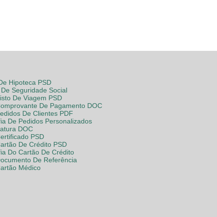
 De Hipoteca PSD
De Seguridade Social
Visto De Viagem PSD
Comprovante De Pagamento DOC
Pedidos De Clientes PDF
fia De Pedidos Personalizados
Fatura DOC
ertificado PSD
Cartão De Crédito PSD
fia Do Cartão De Crédito
Documento De Referência
Cartão Médico