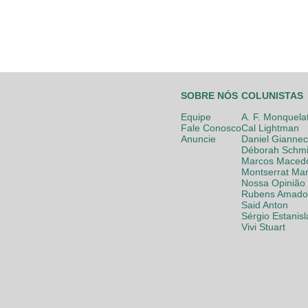
SOBRE NÓS
COLUNISTAS
Equipe
A. F. Monquela
Fale Conosco
Cal Lightman
Anuncie
Daniel Giannec
Déborah Schmi
Marcos Maced
Montserrat Mar
Nossa Opinião
Rubens Amador
Said Anton
Sérgio Estanis
Vivi Stuart