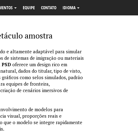
MENTOS
EQUIPE
CONTATO
IDIOMA
áculo amostra
o e altamente adaptável para simular
s de sistemas de imigração ou materiais
m PSD
oferece um design rico em
tural, dados do titular, tipo de visto,
 gráficos como selos simulados, padrão
ara equipes de fronteira,
criação de cenários imersivos de
envolvimento de modelos para
ia visual, proporções reais e
o que o modelo se integre rapidamente
is.