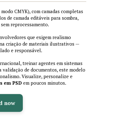
I, modo CMYK), com camadas completas
stilos de camada editáveis para sombra,
os sem reprocessamento.
senvolvedores que exigem realismo
 na criação de materiais ilustrativos —
lado e responsável.
ernacional, treinar agentes em sistemas
a validação de documentos, este modelo
sionalismo. Visualize, personalize e
as em PSD
em poucos minutos.
d now