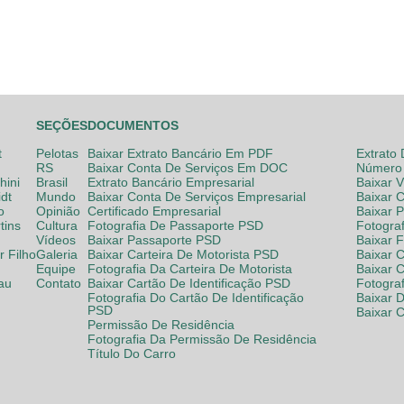
SEÇÕES
DOCUMENTOS
t
Pelotas
Baixar Extrato Bancário Em PDF
Extrato
RS
Baixar Conta De Serviços Em DOC
Número 
hini
Brasil
Extrato Bancário Empresarial
Baixar 
dt
Mundo
Baixar Conta De Serviços Empresarial
Baixar 
o
Opinião
Certificado Empresarial
Baixar 
tins
Cultura
Fotografia De Passaporte PSD
Fotogra
Vídeos
Baixar Passaporte PSD
Baixar 
 Filho
Galeria
Baixar Carteira De Motorista PSD
Baixar C
Equipe
Fotografia Da Carteira De Motorista
Baixar 
lau
Contato
Baixar Cartão De Identificação PSD
Fotogra
Fotografia Do Cartão De Identificação
Baixar 
PSD
Baixar 
Permissão De Residência
Fotografia Da Permissão De Residência
Título Do Carro