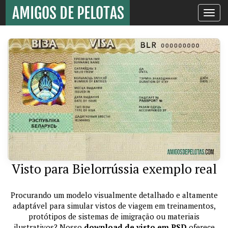
Toggle
navigati
Visto para Bielorrússia exemplo real
Procurando um modelo visualmente detalhado e altamente
adaptável para simular vistos de viagem em treinamentos,
protótipos de sistemas de imigração ou materiais
ilustrativos? Nosso
download de visto em PSD
oferece