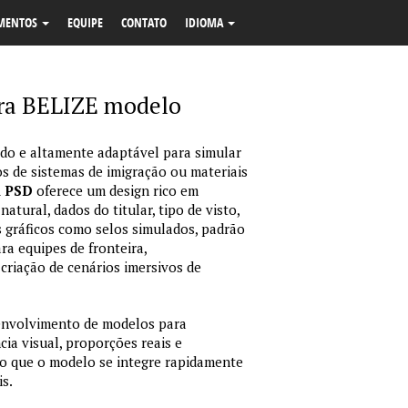
MENTOS
EQUIPE
CONTATO
IDIOMA
ara BELIZE modelo
o e altamente adaptável para simular
s de sistemas de imigração ou materiais
m PSD
oferece um design rico em
tural, dados do titular, tipo de visto,
 gráficos como selos simulados, padrão
ara equipes de fronteira,
criação de cenários imersivos de
envolvimento de modelos para
ia visual, proporções reais e
o que o modelo se integre rapidamente
is.