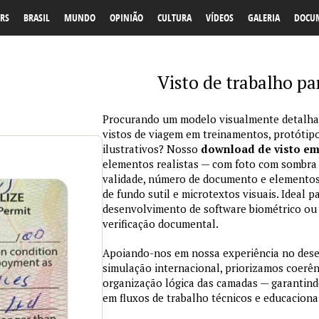
RS
BRASIL
MUNDO
OPINIÃO
CULTURA
VÍDEOS
GALERIA
DOCU
Visto de trabalho p
Procurando um modelo visualmente detalhad
vistos de viagem em treinamentos, protótipo
ilustrativos? Nosso
download de visto e
elementos realistas — com foto com sombra na
validade, número de documento e elementos
de fundo sutil e microtextos visuais. Ideal p
desenvolvimento de software biométrico ou 
verificação documental.
Apoiando-nos em nossa experiência no des
simulação internacional, priorizamos coerênc
organização lógica das camadas — garantind
em fluxos de trabalho técnicos e educaciona