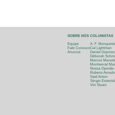
SOBRE NÓS
COLUNISTAS
Equipe
A. F. Monquela
Fale Conosco
Cal Lightman
Anuncie
Daniel Giannec
Déborah Schmi
Marcos Maced
Montserrat Mar
Nossa Opinião
Rubens Amador
Said Anton
Sérgio Estanis
Vivi Stuart