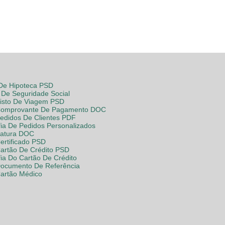
 De Hipoteca PSD
De Seguridade Social
Visto De Viagem PSD
Comprovante De Pagamento DOC
Pedidos De Clientes PDF
fia De Pedidos Personalizados
Fatura DOC
ertificado PSD
Cartão De Crédito PSD
fia Do Cartão De Crédito
Documento De Referência
Cartão Médico