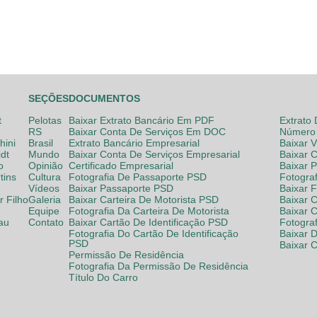
SEÇÕES
DOCUMENTOS
t
Pelotas
Baixar Extrato Bancário Em PDF
Extrato
RS
Baixar Conta De Serviços Em DOC
Número 
hini
Brasil
Extrato Bancário Empresarial
Baixar 
dt
Mundo
Baixar Conta De Serviços Empresarial
Baixar 
o
Opinião
Certificado Empresarial
Baixar 
tins
Cultura
Fotografia De Passaporte PSD
Fotogra
Vídeos
Baixar Passaporte PSD
Baixar 
 Filho
Galeria
Baixar Carteira De Motorista PSD
Baixar C
Equipe
Fotografia Da Carteira De Motorista
Baixar 
lau
Contato
Baixar Cartão De Identificação PSD
Fotogra
Fotografia Do Cartão De Identificação
Baixar 
PSD
Baixar 
Permissão De Residência
Fotografia Da Permissão De Residência
Título Do Carro