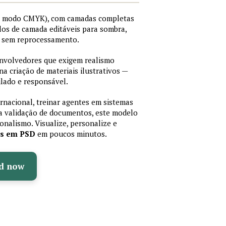
I, modo CMYK), com camadas completas
stilos de camada editáveis para sombra,
os sem reprocessamento.
senvolvedores que exigem realismo
 na criação de materiais ilustrativos —
lado e responsável.
ernacional, treinar agentes em sistemas
a validação de documentos, este modelo
sionalismo. Visualize, personalize e
as em PSD
em poucos minutos.
d now