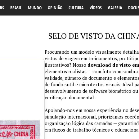
RS
BRASIL
MUNDO
OPINIÃO
CULTURA
VÍDEOS
GALERIA
DOCU
SELO DE VISTO DA CHINA b
Procurando um modelo visualmente detalhad
vistos de viagem em treinamentos, protótipo
ilustrativos? Nosso
download de visto e
elementos realistas — com foto com sombra na
validade, número de documento e elementos
de fundo sutil e microtextos visuais. Ideal p
desenvolvimento de software biométrico ou 
verificação documental.
Apoiando-nos em nossa experiência no des
simulação internacional, priorizamos coerênc
organização lógica das camadas — garantind
em fluxos de trabalho técnicos e educaciona