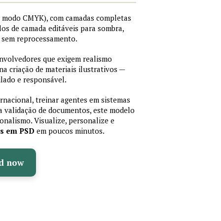
I, modo CMYK), com camadas completas
stilos de camada editáveis para sombra,
os sem reprocessamento.
senvolvedores que exigem realismo
 na criação de materiais ilustrativos —
lado e responsável.
ernacional, treinar agentes em sistemas
a validação de documentos, este modelo
sionalismo. Visualize, personalize e
as em PSD
em poucos minutos.
d now