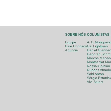
SOBRE NÓS
COLUNISTAS
Equipe
A. F. Monquela
Fale Conosco
Cal Lightman
Anuncie
Daniel Giannec
Déborah Schmi
Marcos Maced
Montserrat Mar
Nossa Opinião
Rubens Amador
Said Anton
Sérgio Estanis
Vivi Stuart