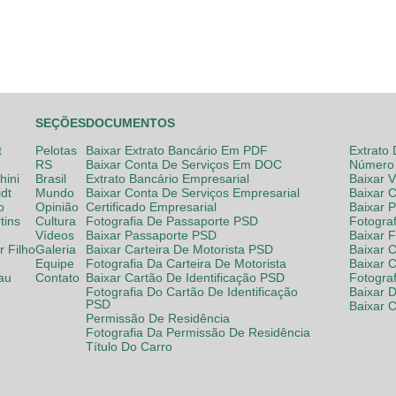
SEÇÕES
DOCUMENTOS
t
Pelotas
Baixar Extrato Bancário Em PDF
Extrato
RS
Baixar Conta De Serviços Em DOC
Número 
hini
Brasil
Extrato Bancário Empresarial
Baixar 
dt
Mundo
Baixar Conta De Serviços Empresarial
Baixar 
o
Opinião
Certificado Empresarial
Baixar 
tins
Cultura
Fotografia De Passaporte PSD
Fotogra
Vídeos
Baixar Passaporte PSD
Baixar 
 Filho
Galeria
Baixar Carteira De Motorista PSD
Baixar C
Equipe
Fotografia Da Carteira De Motorista
Baixar 
lau
Contato
Baixar Cartão De Identificação PSD
Fotogra
Fotografia Do Cartão De Identificação
Baixar 
PSD
Baixar 
Permissão De Residência
Fotografia Da Permissão De Residência
Título Do Carro