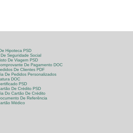
 De Hipoteca PSD
De Seguridade Social
Visto De Viagem PSD
Comprovante De Pagamento DOC
Pedidos De Clientes PDF
fia De Pedidos Personalizados
Fatura DOC
ertificado PSD
Cartão De Crédito PSD
fia Do Cartão De Crédito
Documento De Referência
Cartão Médico