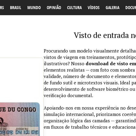
RS
BRASIL
MUNDO
OPINIÃO
CULTURA
VÍDEOS
GALERIA
DOCU
Visto de entrada 
Procurando um modelo visualmente detalhad
vistos de viagem em treinamentos, protótipo
ilustrativos? Nosso
download de visto e
elementos realistas — com foto com sombra na
validade, número de documento e elementos
de fundo sutil e microtextos visuais. Ideal p
desenvolvimento de software biométrico ou 
verificação documental.
Apoiando-nos em nossa experiência no des
simulação internacional, priorizamos coerênc
organização lógica das camadas — garantind
em fluxos de trabalho técnicos e educaciona