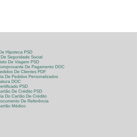
 De Hipoteca PSD
De Seguridade Social
Visto De Viagem PSD
Comprovante De Pagamento DOC
Pedidos De Clientes PDF
fia De Pedidos Personalizados
Fatura DOC
ertificado PSD
Cartão De Crédito PSD
fia Do Cartão De Crédito
Documento De Referência
Cartão Médico