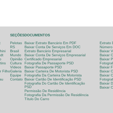
SEÇÕES
DOCUMENTOS
t
Pelotas
Baixar Extrato Bancário Em PDF
Extrato
RS
Baixar Conta De Serviços Em DOC
Número 
hini
Brasil
Extrato Bancário Empresarial
Baixar 
dt
Mundo
Baixar Conta De Serviços Empresarial
Baixar 
o
Opinião
Certificado Empresarial
Baixar 
tins
Cultura
Fotografia De Passaporte PSD
Fotogra
Vídeos
Baixar Passaporte PSD
Baixar 
 Filho
Galeria
Baixar Carteira De Motorista PSD
Baixar C
Equipe
Fotografia Da Carteira De Motorista
Baixar 
lau
Contato
Baixar Cartão De Identificação PSD
Fotogra
Fotografia Do Cartão De Identificação
Baixar 
PSD
Baixar 
Permissão De Residência
Fotografia Da Permissão De Residência
Título Do Carro