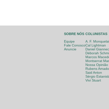
SOBRE NÓS
COLUNISTAS
Equipe
A. F. Monquela
Fale Conosco
Cal Lightman
Anuncie
Daniel Giannec
Déborah Schmi
Marcos Maced
Montserrat Mar
Nossa Opinião
Rubens Amador
Said Anton
Sérgio Estanis
Vivi Stuart