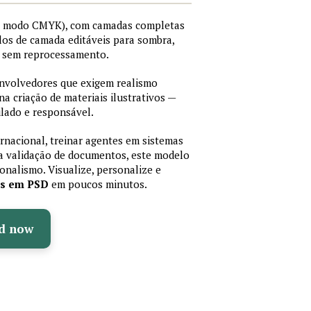
I, modo CMYK), com camadas completas
stilos de camada editáveis para sombra,
os sem reprocessamento.
senvolvedores que exigem realismo
 na criação de materiais ilustrativos —
lado e responsável.
ernacional, treinar agentes em sistemas
a validação de documentos, este modelo
sionalismo. Visualize, personalize e
as em PSD
em poucos minutos.
d now