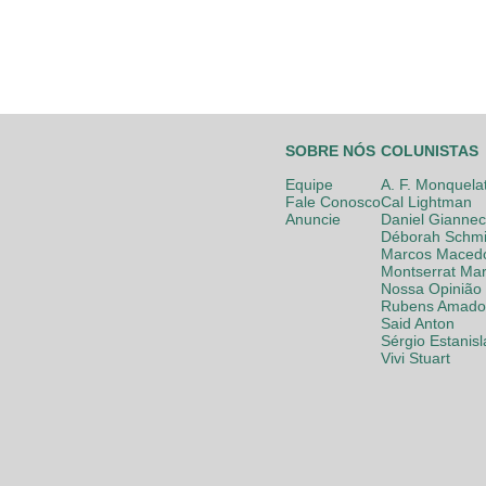
SOBRE NÓS
COLUNISTAS
Equipe
A. F. Monquela
Fale Conosco
Cal Lightman
Anuncie
Daniel Giannec
Déborah Schmi
Marcos Maced
Montserrat Mar
Nossa Opinião
Rubens Amador
Said Anton
Sérgio Estanis
Vivi Stuart