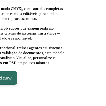
I, modo CMYK), com camadas completas
stilos de camada editáveis para sombra,
os sem reprocessamento.
senvolvedores que exigem realismo
 na criação de materiais ilustrativos —
lado e responsável.
ernacional, treinar agentes em sistemas
a validação de documentos, este modelo
sionalismo. Visualize, personalize e
as em PSD
em poucos minutos.
d now