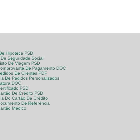
 De Hipoteca PSD
De Seguridade Social
Visto De Viagem PSD
Comprovante De Pagamento DOC
Pedidos De Clientes PDF
fia De Pedidos Personalizados
Fatura DOC
ertificado PSD
Cartão De Crédito PSD
fia Do Cartão De Crédito
Documento De Referência
Cartão Médico