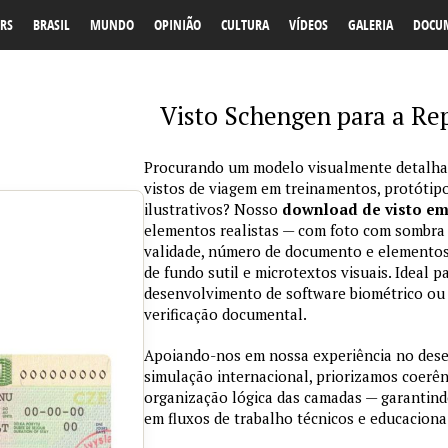
RS
BRASIL
MUNDO
OPINIÃO
CULTURA
VÍDEOS
GALERIA
DOCU
Visto Schengen para a Re
Procurando um modelo visualmente detalhad
vistos de viagem em treinamentos, protótipo
ilustrativos? Nosso
download de visto e
elementos realistas — com foto com sombra na
validade, número de documento e elementos
de fundo sutil e microtextos visuais. Ideal p
desenvolvimento de software biométrico ou 
verificação documental.
Apoiando-nos em nossa experiência no des
simulação internacional, priorizamos coerênc
organização lógica das camadas — garantind
em fluxos de trabalho técnicos e educaciona