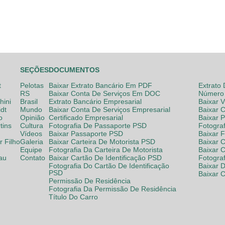
SEÇÕES
DOCUMENTOS
t
Pelotas
Baixar Extrato Bancário Em PDF
Extrato
RS
Baixar Conta De Serviços Em DOC
Número 
hini
Brasil
Extrato Bancário Empresarial
Baixar 
dt
Mundo
Baixar Conta De Serviços Empresarial
Baixar 
o
Opinião
Certificado Empresarial
Baixar 
tins
Cultura
Fotografia De Passaporte PSD
Fotogra
Vídeos
Baixar Passaporte PSD
Baixar 
 Filho
Galeria
Baixar Carteira De Motorista PSD
Baixar C
Equipe
Fotografia Da Carteira De Motorista
Baixar 
lau
Contato
Baixar Cartão De Identificação PSD
Fotogra
Fotografia Do Cartão De Identificação
Baixar 
PSD
Baixar 
Permissão De Residência
Fotografia Da Permissão De Residência
Título Do Carro