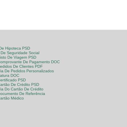
 De Hipoteca PSD
De Seguridade Social
Visto De Viagem PSD
Comprovante De Pagamento DOC
Pedidos De Clientes PDF
fia De Pedidos Personalizados
Fatura DOC
ertificado PSD
Cartão De Crédito PSD
fia Do Cartão De Crédito
Documento De Referência
Cartão Médico