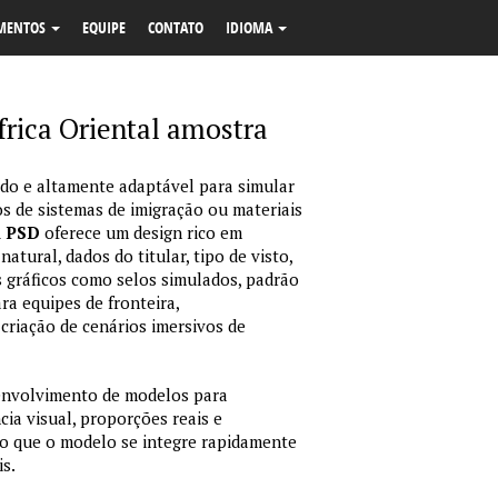
MENTOS
EQUIPE
CONTATO
IDIOMA
África Oriental amostra
o e altamente adaptável para simular
s de sistemas de imigração ou materiais
m PSD
oferece um design rico em
tural, dados do titular, tipo de visto,
 gráficos como selos simulados, padrão
ara equipes de fronteira,
criação de cenários imersivos de
envolvimento de modelos para
ia visual, proporções reais e
o que o modelo se integre rapidamente
is.