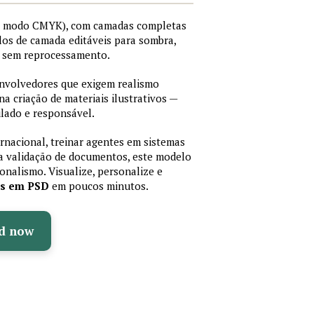
I, modo CMYK), com camadas completas
stilos de camada editáveis para sombra,
os sem reprocessamento.
senvolvedores que exigem realismo
 na criação de materiais ilustrativos —
lado e responsável.
ernacional, treinar agentes em sistemas
a validação de documentos, este modelo
sionalismo. Visualize, personalize e
as em PSD
em poucos minutos.
d now