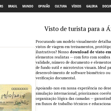
RS
BRASIL
MUNDO
OPINIÃO
CULTURA
VÍDEOS
GALERIA
DOCU
Visto de turista para a 
Procurando um modelo visualmente detalhad
vistos de viagem em treinamentos, protótipo
ilustrativos? Nosso
download de visto e
elementos realistas — com foto com sombra na
validade, número de documento e elementos
de fundo sutil e microtextos visuais. Ideal p
desenvolvimento de software biométrico ou 
verificação documental.
Apoiando-nos em nossa experiência no des
simulação internacional, priorizamos coerênc
organização lógica das camadas — garantind
em fluxos de trabalho técnicos e educaciona