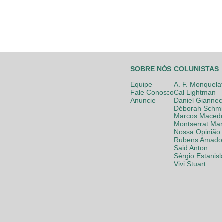
SOBRE NÓS
COLUNISTAS
Equipe
A. F. Monquela
Fale Conosco
Cal Lightman
Anuncie
Daniel Giannec
Déborah Schmi
Marcos Maced
Montserrat Mar
Nossa Opinião
Rubens Amador
Said Anton
Sérgio Estanis
Vivi Stuart