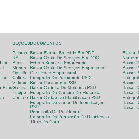
SEÇÕES
DOCUMENTOS
t
Pelotas
Baixar Extrato Bancário Em PDF
Extrato
RS
Baixar Conta De Serviços Em DOC
Número 
hini
Brasil
Extrato Bancário Empresarial
Baixar 
dt
Mundo
Baixar Conta De Serviços Empresarial
Baixar 
o
Opinião
Certificado Empresarial
Baixar 
tins
Cultura
Fotografia De Passaporte PSD
Fotogra
Vídeos
Baixar Passaporte PSD
Baixar 
 Filho
Galeria
Baixar Carteira De Motorista PSD
Baixar C
Equipe
Fotografia Da Carteira De Motorista
Baixar 
lau
Contato
Baixar Cartão De Identificação PSD
Fotogra
Fotografia Do Cartão De Identificação
Baixar 
PSD
Baixar 
Permissão De Residência
Fotografia Da Permissão De Residência
Título Do Carro