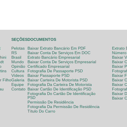
SEÇÕES
DOCUMENTOS
t
Pelotas
Baixar Extrato Bancário Em PDF
Extrato
RS
Baixar Conta De Serviços Em DOC
Número 
hini
Brasil
Extrato Bancário Empresarial
Baixar 
dt
Mundo
Baixar Conta De Serviços Empresarial
Baixar 
o
Opinião
Certificado Empresarial
Baixar 
tins
Cultura
Fotografia De Passaporte PSD
Fotogra
Vídeos
Baixar Passaporte PSD
Baixar 
 Filho
Galeria
Baixar Carteira De Motorista PSD
Baixar C
Equipe
Fotografia Da Carteira De Motorista
Baixar 
lau
Contato
Baixar Cartão De Identificação PSD
Fotogra
Fotografia Do Cartão De Identificação
Baixar 
PSD
Baixar 
Permissão De Residência
Fotografia Da Permissão De Residência
Título Do Carro