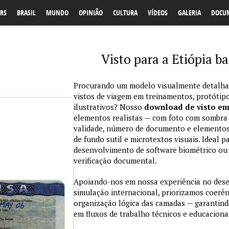
RS
BRASIL
MUNDO
OPINIÃO
CULTURA
VÍDEOS
GALERIA
DOCU
Visto para a Etiópia ba
Procurando um modelo visualmente detalhad
vistos de viagem em treinamentos, protótipo
ilustrativos? Nosso
download de visto e
elementos realistas — com foto com sombra na
validade, número de documento e elementos
de fundo sutil e microtextos visuais. Ideal p
desenvolvimento de software biométrico ou 
verificação documental.
Apoiando-nos em nossa experiência no des
simulação internacional, priorizamos coerênc
organização lógica das camadas — garantind
em fluxos de trabalho técnicos e educaciona