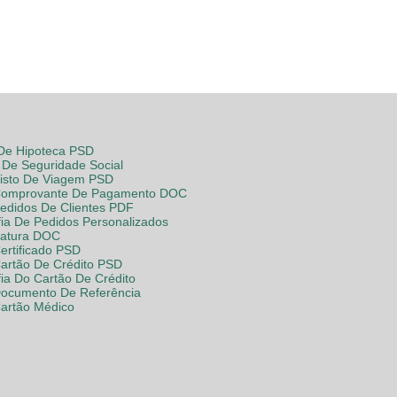
 De Hipoteca PSD
De Seguridade Social
Visto De Viagem PSD
Comprovante De Pagamento DOC
Pedidos De Clientes PDF
fia De Pedidos Personalizados
Fatura DOC
ertificado PSD
Cartão De Crédito PSD
fia Do Cartão De Crédito
Documento De Referência
Cartão Médico