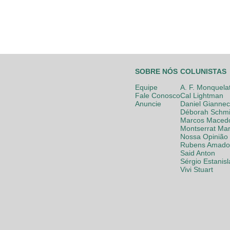
SOBRE NÓS
COLUNISTAS
Equipe
A. F. Monquela
Fale Conosco
Cal Lightman
Anuncie
Daniel Giannec
Déborah Schmi
Marcos Maced
Montserrat Mar
Nossa Opinião
Rubens Amador
Said Anton
Sérgio Estanis
Vivi Stuart