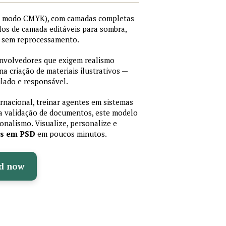
I, modo CMYK), com camadas completas
stilos de camada editáveis para sombra,
os sem reprocessamento.
senvolvedores que exigem realismo
 na criação de materiais ilustrativos —
lado e responsável.
ernacional, treinar agentes em sistemas
a validação de documentos, este modelo
sionalismo. Visualize, personalize e
as em PSD
em poucos minutos.
d now