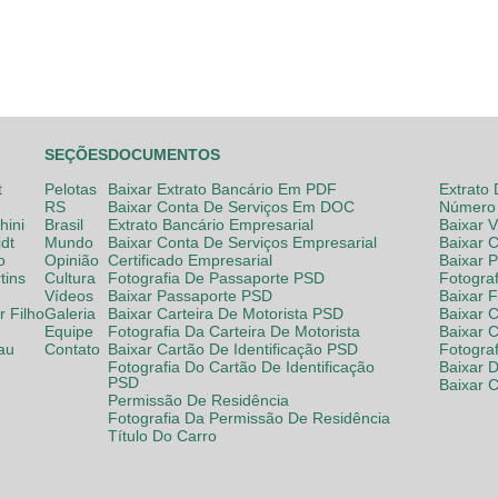
SEÇÕES
DOCUMENTOS
t
Pelotas
Baixar Extrato Bancário Em PDF
Extrato
RS
Baixar Conta De Serviços Em DOC
Número 
hini
Brasil
Extrato Bancário Empresarial
Baixar 
dt
Mundo
Baixar Conta De Serviços Empresarial
Baixar 
o
Opinião
Certificado Empresarial
Baixar 
tins
Cultura
Fotografia De Passaporte PSD
Fotogra
Vídeos
Baixar Passaporte PSD
Baixar 
 Filho
Galeria
Baixar Carteira De Motorista PSD
Baixar C
Equipe
Fotografia Da Carteira De Motorista
Baixar 
lau
Contato
Baixar Cartão De Identificação PSD
Fotogra
Fotografia Do Cartão De Identificação
Baixar 
PSD
Baixar 
Permissão De Residência
Fotografia Da Permissão De Residência
Título Do Carro