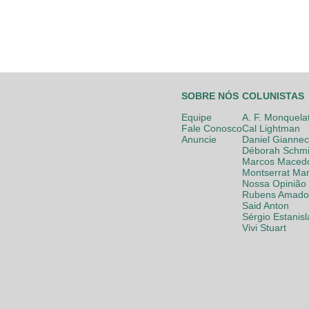
SOBRE NÓS
COLUNISTAS
Equipe
A. F. Monquela
Fale Conosco
Cal Lightman
Anuncie
Daniel Giannec
Déborah Schmi
Marcos Maced
Montserrat Mar
Nossa Opinião
Rubens Amador
Said Anton
Sérgio Estanis
Vivi Stuart