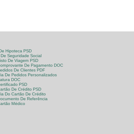
 De Hipoteca PSD
De Seguridade Social
Visto De Viagem PSD
Comprovante De Pagamento DOC
Pedidos De Clientes PDF
fia De Pedidos Personalizados
Fatura DOC
ertificado PSD
Cartão De Crédito PSD
fia Do Cartão De Crédito
Documento De Referência
Cartão Médico