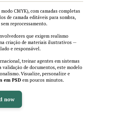
I, modo CMYK), com camadas completas
stilos de camada editáveis para sombra,
os sem reprocessamento.
senvolvedores que exigem realismo
 na criação de materiais ilustrativos —
lado e responsável.
ernacional, treinar agentes em sistemas
a validação de documentos, este modelo
sionalismo. Visualize, personalize e
as em PSD
em poucos minutos.
d now