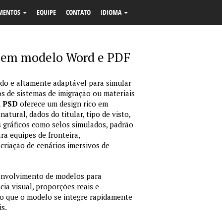
MENTOS
EQUIPE
CONTATO
IDIOMA
E em modelo Word e PDF
o e altamente adaptável para simular
s de sistemas de imigração ou materiais
m PSD
oferece um design rico em
tural, dados do titular, tipo de visto,
 gráficos como selos simulados, padrão
ara equipes de fronteira,
criação de cenários imersivos de
envolvimento de modelos para
ia visual, proporções reais e
o que o modelo se integre rapidamente
is.