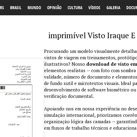
RS
BRASIL
MUNDO
OPINIÃO
CULTURA
VÍDEOS
GALERIA
DOCU
imprimível Visto Iraque 
Procurando um modelo visualmente detalhad
vistos de viagem em treinamentos, protótipo
ilustrativos? Nosso
download de visto e
elementos realistas — com foto com sombra na
validade, número de documento e elementos
de fundo sutil e microtextos visuais. Ideal p
desenvolvimento de software biométrico ou 
verificação documental.
Apoiando-nos em nossa experiência no des
simulação internacional, priorizamos coerênc
organização lógica das camadas — garantind
em fluxos de trabalho técnicos e educaciona