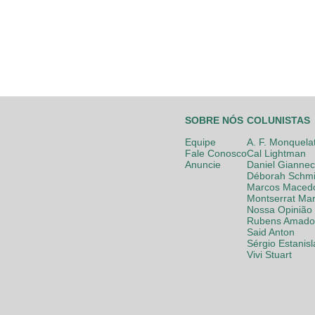
SOBRE NÓS
COLUNISTAS
Equipe
A. F. Monquela
Fale Conosco
Cal Lightman
Anuncie
Daniel Giannec
Déborah Schmi
Marcos Maced
Montserrat Mar
Nossa Opinião
Rubens Amador
Said Anton
Sérgio Estanis
Vivi Stuart