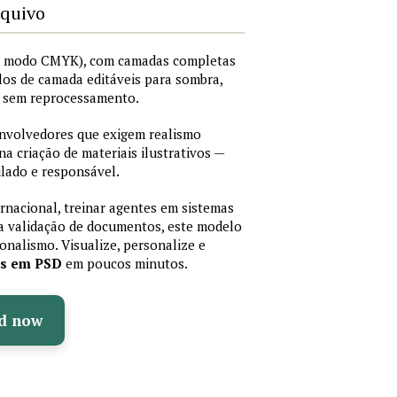
rquivo
I, modo CMYK), com camadas completas
stilos de camada editáveis para sombra,
os sem reprocessamento.
senvolvedores que exigem realismo
 na criação de materiais ilustrativos —
lado e responsável.
ernacional, treinar agentes em sistemas
a validação de documentos, este modelo
sionalismo. Visualize, personalize e
as em PSD
em poucos minutos.
d now