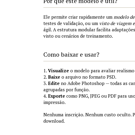
Por que este modelo é útil?
Ele permite criar rapidamente um
modelo de
testes de validação, ou um
visto de viagem
ágil. A estrutura modular facilita adaptações
visto ou cenários de treinamento.
Como baixar e usar?
1.
Visualize
o modelo para avaliar realismo 
2.
Baixe
o arquivo no formato PSD.
3.
Edite
no Adobe Photoshop — todas as cam
agrupadas por função.
4.
Exporte
como PNG, JPEG ou PDF para uso
impressão.
Nenhuma inscrição. Nenhum custo oculto. P
download.