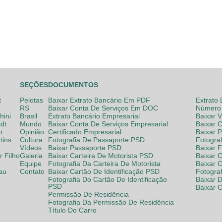
SEÇÕES
DOCUMENTOS
t
Pelotas
Baixar Extrato Bancário Em PDF
Extrato
RS
Baixar Conta De Serviços Em DOC
Número 
hini
Brasil
Extrato Bancário Empresarial
Baixar 
dt
Mundo
Baixar Conta De Serviços Empresarial
Baixar 
o
Opinião
Certificado Empresarial
Baixar 
tins
Cultura
Fotografia De Passaporte PSD
Fotogra
Vídeos
Baixar Passaporte PSD
Baixar 
 Filho
Galeria
Baixar Carteira De Motorista PSD
Baixar C
Equipe
Fotografia Da Carteira De Motorista
Baixar 
lau
Contato
Baixar Cartão De Identificação PSD
Fotogra
Fotografia Do Cartão De Identificação
Baixar 
PSD
Baixar 
Permissão De Residência
Fotografia Da Permissão De Residência
Título Do Carro