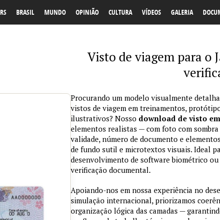
RS
BRASIL
MUNDO
OPINIÃO
CULTURA
VÍDEOS
GALERIA
DOCU
Visto de viagem para o 
verifi
Procurando um modelo visualmente detalhad
vistos de viagem em treinamentos, protótipo
ilustrativos? Nosso
download de visto e
elementos realistas — com foto com sombra na
validade, número de documento e elementos
de fundo sutil e microtextos visuais. Ideal p
desenvolvimento de software biométrico ou 
verificação documental.
Apoiando-nos em nossa experiência no des
simulação internacional, priorizamos coerênc
organização lógica das camadas — garantind