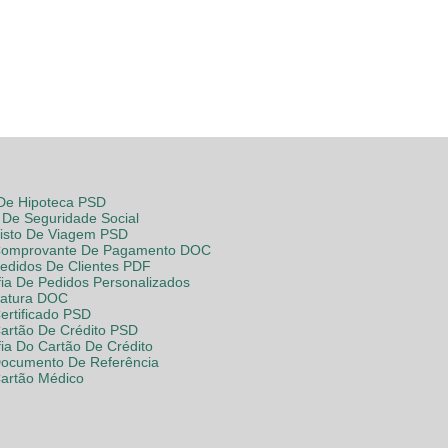
 De Hipoteca PSD
De Seguridade Social
Visto De Viagem PSD
Comprovante De Pagamento DOC
Pedidos De Clientes PDF
fia De Pedidos Personalizados
Fatura DOC
ertificado PSD
Cartão De Crédito PSD
fia Do Cartão De Crédito
Documento De Referência
Cartão Médico