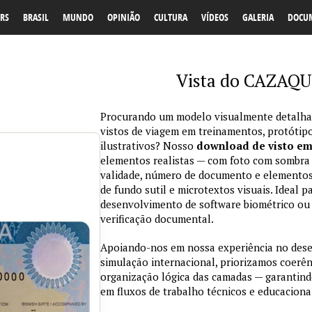
RS
BRASIL
MUNDO
OPINIÃO
CULTURA
VÍDEOS
GALERIA
DOCU
Vista do CAZAQU
Procurando um modelo visualmente detalhad
vistos de viagem em treinamentos, protótipo
ilustrativos? Nosso
download de visto e
elementos realistas — com foto com sombra na
validade, número de documento e elementos
de fundo sutil e microtextos visuais. Ideal p
desenvolvimento de software biométrico ou 
verificação documental.
Apoiando-nos em nossa experiência no des
simulação internacional, priorizamos coerênc
organização lógica das camadas — garantind
em fluxos de trabalho técnicos e educaciona