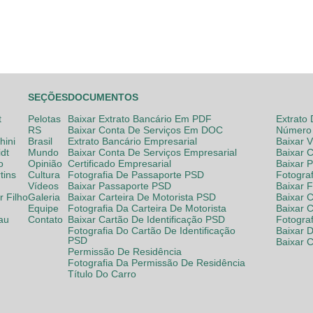
SEÇÕES
DOCUMENTOS
t
Pelotas
Baixar Extrato Bancário Em PDF
Extrato
RS
Baixar Conta De Serviços Em DOC
Número 
hini
Brasil
Extrato Bancário Empresarial
Baixar 
dt
Mundo
Baixar Conta De Serviços Empresarial
Baixar 
o
Opinião
Certificado Empresarial
Baixar 
tins
Cultura
Fotografia De Passaporte PSD
Fotogra
Vídeos
Baixar Passaporte PSD
Baixar 
 Filho
Galeria
Baixar Carteira De Motorista PSD
Baixar C
Equipe
Fotografia Da Carteira De Motorista
Baixar 
lau
Contato
Baixar Cartão De Identificação PSD
Fotogra
Fotografia Do Cartão De Identificação
Baixar 
PSD
Baixar 
Permissão De Residência
Fotografia Da Permissão De Residência
Título Do Carro