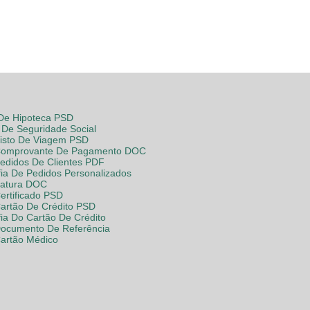
 De Hipoteca PSD
De Seguridade Social
Visto De Viagem PSD
Comprovante De Pagamento DOC
Pedidos De Clientes PDF
fia De Pedidos Personalizados
Fatura DOC
ertificado PSD
Cartão De Crédito PSD
fia Do Cartão De Crédito
Documento De Referência
Cartão Médico