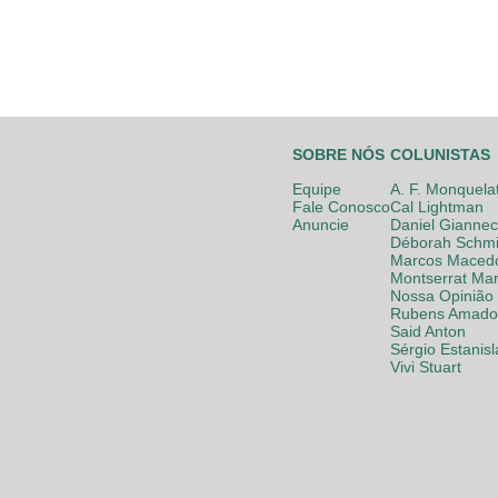
SOBRE NÓS
COLUNISTAS
Equipe
A. F. Monquela
Fale Conosco
Cal Lightman
Anuncie
Daniel Giannec
Déborah Schmi
Marcos Maced
Montserrat Mar
Nossa Opinião
Rubens Amador
Said Anton
Sérgio Estanis
Vivi Stuart