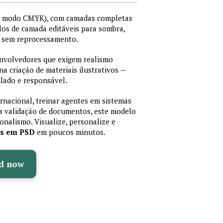
I, modo CMYK), com camadas completas
stilos de camada editáveis para sombra,
os sem reprocessamento.
senvolvedores que exigem realismo
 na criação de materiais ilustrativos —
lado e responsável.
ernacional, treinar agentes em sistemas
a validação de documentos, este modelo
sionalismo. Visualize, personalize e
as em PSD
em poucos minutos.
d now