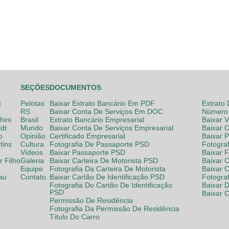
SEÇÕES
DOCUMENTOS
t
Pelotas
Baixar Extrato Bancário Em PDF
Extrato
RS
Baixar Conta De Serviços Em DOC
Número 
hini
Brasil
Extrato Bancário Empresarial
Baixar 
dt
Mundo
Baixar Conta De Serviços Empresarial
Baixar 
o
Opinião
Certificado Empresarial
Baixar 
tins
Cultura
Fotografia De Passaporte PSD
Fotogra
Vídeos
Baixar Passaporte PSD
Baixar 
 Filho
Galeria
Baixar Carteira De Motorista PSD
Baixar C
Equipe
Fotografia Da Carteira De Motorista
Baixar 
lau
Contato
Baixar Cartão De Identificação PSD
Fotogra
Fotografia Do Cartão De Identificação
Baixar 
PSD
Baixar 
Permissão De Residência
Fotografia Da Permissão De Residência
Título Do Carro