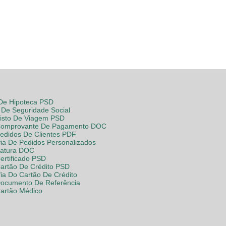
 De Hipoteca PSD
De Seguridade Social
Visto De Viagem PSD
Comprovante De Pagamento DOC
Pedidos De Clientes PDF
fia De Pedidos Personalizados
Fatura DOC
ertificado PSD
Cartão De Crédito PSD
fia Do Cartão De Crédito
Documento De Referência
Cartão Médico