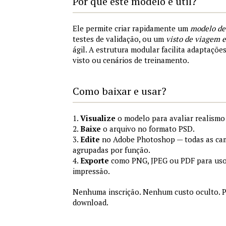
Por que este modelo é útil?
Ele permite criar rapidamente um
modelo de
testes de validação, ou um
visto de viagem
ágil. A estrutura modular facilita adaptações
visto ou cenários de treinamento.
Como baixar e usar?
1.
Visualize
o modelo para avaliar realismo 
2.
Baixe
o arquivo no formato PSD.
3.
Edite
no Adobe Photoshop — todas as cam
agrupadas por função.
4.
Exporte
como PNG, JPEG ou PDF para uso
impressão.
Nenhuma inscrição. Nenhum custo oculto. P
download.