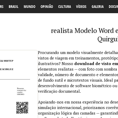
RS
BRASIL
MUNDO
OPINIÃO
CULTURA
VÍDEOS
GALERIA
DOCU
realista Modelo Word e
Quirgu
Procurando um modelo visualmente detalhad
vistos de viagem em treinamentos, protótipo
ilustrativos? Nosso
download de visto e
elementos realistas — com foto com sombra na
validade, número de documento e elementos
de fundo sutil e microtextos visuais. Ideal p
desenvolvimento de software biométrico ou 
verificação documental.
Apoiando-nos em nossa experiência no des
simulação internacional, priorizamos coerênc
organização lógica das camadas — garantind