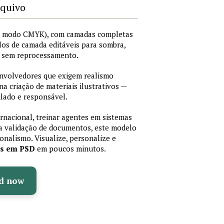
rquivo
I, modo CMYK), com camadas completas
stilos de camada editáveis para sombra,
os sem reprocessamento.
senvolvedores que exigem realismo
 na criação de materiais ilustrativos —
lado e responsável.
ernacional, treinar agentes em sistemas
a validação de documentos, este modelo
sionalismo. Visualize, personalize e
as em PSD
em poucos minutos.
d now