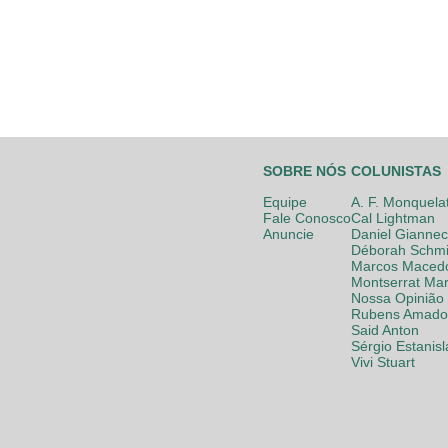
SOBRE NÓS
COLUNISTAS
Equipe
A. F. Monquela
Fale Conosco
Cal Lightman
Anuncie
Daniel Giannec
Déborah Schmi
Marcos Maced
Montserrat Mar
Nossa Opinião
Rubens Amador
Said Anton
Sérgio Estanis
Vivi Stuart