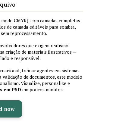
rquivo
I, modo CMYK), com camadas completas
stilos de camada editáveis para sombra,
os sem reprocessamento.
senvolvedores que exigem realismo
 na criação de materiais ilustrativos —
lado e responsável.
ernacional, treinar agentes em sistemas
a validação de documentos, este modelo
sionalismo. Visualize, personalize e
as em PSD
em poucos minutos.
d now