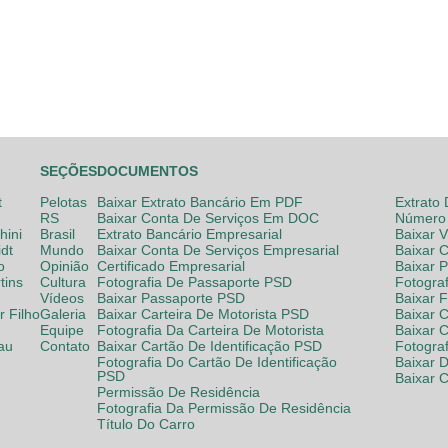
SEÇÕES
DOCUMENTOS
t
Pelotas
Baixar Extrato Bancário Em PDF
Extrato
RS
Baixar Conta De Serviços Em DOC
Número 
hini
Brasil
Extrato Bancário Empresarial
Baixar 
dt
Mundo
Baixar Conta De Serviços Empresarial
Baixar 
o
Opinião
Certificado Empresarial
Baixar 
tins
Cultura
Fotografia De Passaporte PSD
Fotogra
Vídeos
Baixar Passaporte PSD
Baixar 
 Filho
Galeria
Baixar Carteira De Motorista PSD
Baixar C
Equipe
Fotografia Da Carteira De Motorista
Baixar 
lau
Contato
Baixar Cartão De Identificação PSD
Fotogra
Fotografia Do Cartão De Identificação
Baixar 
PSD
Baixar 
Permissão De Residência
Fotografia Da Permissão De Residência
Título Do Carro