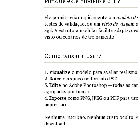
Por que este modelo é útil?
Ele permite criar rapidamente um
modelo de
testes de validação, ou um
visto de viagem
ágil. A estrutura modular facilita adaptações
visto ou cenários de treinamento.
Como baixar e usar?
1.
Visualize
o modelo para avaliar realismo 
2.
Baixe
o arquivo no formato PSD.
3.
Edite
no Adobe Photoshop — todas as cam
agrupadas por função.
4.
Exporte
como PNG, JPEG ou PDF para uso
impressão.
Nenhuma inscrição. Nenhum custo oculto. P
download.