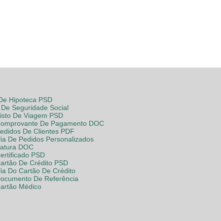
 De Hipoteca PSD
De Seguridade Social
Visto De Viagem PSD
Comprovante De Pagamento DOC
Pedidos De Clientes PDF
fia De Pedidos Personalizados
Fatura DOC
ertificado PSD
Cartão De Crédito PSD
fia Do Cartão De Crédito
Documento De Referência
Cartão Médico