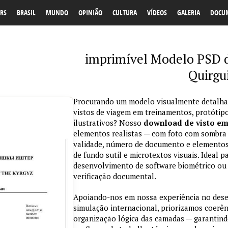
RS
BRASIL
MUNDO
OPINIÃO
CULTURA
VÍDEOS
GALERIA
DOCU
imprimível Modelo PSD de
Quirgu
Procurando um modelo visualmente detalhad
vistos de viagem em treinamentos, protótipo
ilustrativos? Nosso
download de visto e
elementos realistas — com foto com sombra na
validade, número de documento e elementos
de fundo sutil e microtextos visuais. Ideal p
desenvolvimento de software biométrico ou 
verificação documental.
Apoiando-nos em nossa experiência no des
simulação internacional, priorizamos coerênc
organização lógica das camadas — garantind