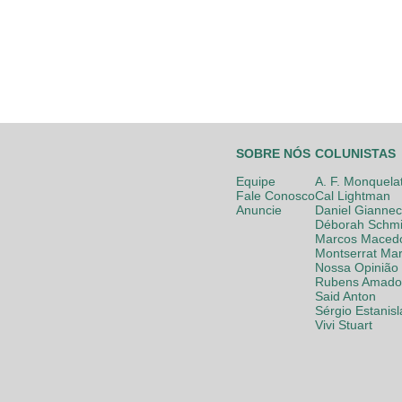
SOBRE NÓS
COLUNISTAS
Equipe
A. F. Monquela
Fale Conosco
Cal Lightman
Anuncie
Daniel Giannec
Déborah Schmi
Marcos Maced
Montserrat Mar
Nossa Opinião
Rubens Amador
Said Anton
Sérgio Estanis
Vivi Stuart