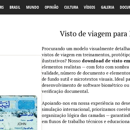
RS
BRASIL
MUNDO
OPINIÃO
CULTURA
VÍDEOS
GALERIA
DOCU
Visto de viagem para
Procurando um modelo visualmente detalhad
vistos de viagem em treinamentos, protótipo
ilustrativos? Nosso
download de visto e
elementos realistas — com foto com sombra na
validade, número de documento e elementos
de fundo sutil e microtextos visuais. Ideal p
desenvolvimento de software biométrico ou 
verificação documental.
Apoiando-nos em nossa experiência no des
simulação internacional, priorizamos coerênc
organização lógica das camadas — garantind
em fluxos de trabalho técnicos e educaciona