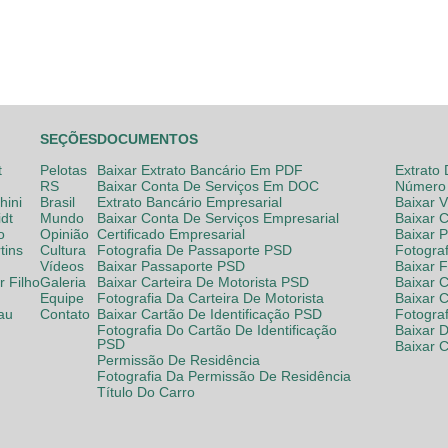
SEÇÕES
DOCUMENTOS
t
Pelotas
Baixar Extrato Bancário Em PDF
Extrato
RS
Baixar Conta De Serviços Em DOC
Número 
hini
Brasil
Extrato Bancário Empresarial
Baixar 
dt
Mundo
Baixar Conta De Serviços Empresarial
Baixar 
o
Opinião
Certificado Empresarial
Baixar 
tins
Cultura
Fotografia De Passaporte PSD
Fotogra
Vídeos
Baixar Passaporte PSD
Baixar 
 Filho
Galeria
Baixar Carteira De Motorista PSD
Baixar C
Equipe
Fotografia Da Carteira De Motorista
Baixar 
lau
Contato
Baixar Cartão De Identificação PSD
Fotogra
Fotografia Do Cartão De Identificação
Baixar 
PSD
Baixar 
Permissão De Residência
Fotografia Da Permissão De Residência
Título Do Carro