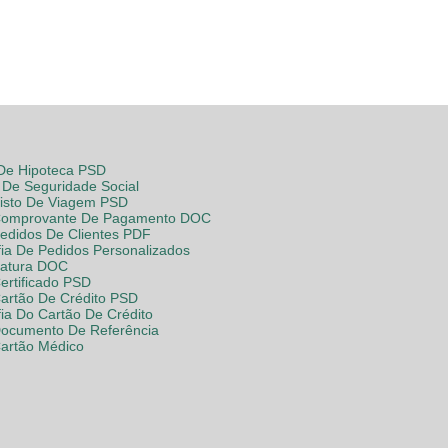
 De Hipoteca PSD
De Seguridade Social
Visto De Viagem PSD
Comprovante De Pagamento DOC
Pedidos De Clientes PDF
fia De Pedidos Personalizados
Fatura DOC
ertificado PSD
Cartão De Crédito PSD
fia Do Cartão De Crédito
Documento De Referência
Cartão Médico