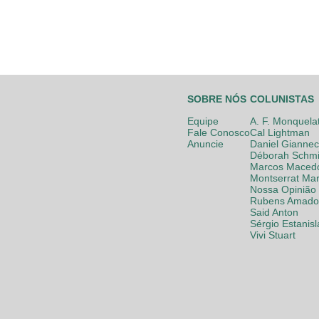
SOBRE NÓS
COLUNISTAS
Equipe
A. F. Monquela
Fale Conosco
Cal Lightman
Anuncie
Daniel Giannec
Déborah Schmi
Marcos Maced
Montserrat Mar
Nossa Opinião
Rubens Amador
Said Anton
Sérgio Estanis
Vivi Stuart