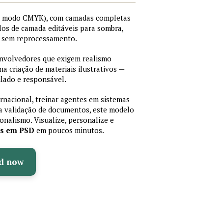
I, modo CMYK), com camadas completas
stilos de camada editáveis para sombra,
os sem reprocessamento.
senvolvedores que exigem realismo
 na criação de materiais ilustrativos —
lado e responsável.
ernacional, treinar agentes em sistemas
a validação de documentos, este modelo
sionalismo. Visualize, personalize e
as em PSD
em poucos minutos.
d now