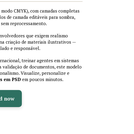
I, modo CMYK), com camadas completas
stilos de camada editáveis para sombra,
os sem reprocessamento.
senvolvedores que exigem realismo
 na criação de materiais ilustrativos —
lado e responsável.
ernacional, treinar agentes em sistemas
a validação de documentos, este modelo
sionalismo. Visualize, personalize e
as em PSD
em poucos minutos.
d now