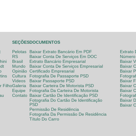
SEÇÕES
DOCUMENTOS
t
Pelotas
Baixar Extrato Bancário Em PDF
Extrato
RS
Baixar Conta De Serviços Em DOC
Número 
hini
Brasil
Extrato Bancário Empresarial
Baixar 
dt
Mundo
Baixar Conta De Serviços Empresarial
Baixar 
o
Opinião
Certificado Empresarial
Baixar 
tins
Cultura
Fotografia De Passaporte PSD
Fotogra
Vídeos
Baixar Passaporte PSD
Baixar 
 Filho
Galeria
Baixar Carteira De Motorista PSD
Baixar C
Equipe
Fotografia Da Carteira De Motorista
Baixar 
lau
Contato
Baixar Cartão De Identificação PSD
Fotogra
Fotografia Do Cartão De Identificação
Baixar 
PSD
Baixar 
Permissão De Residência
Fotografia Da Permissão De Residência
Título Do Carro