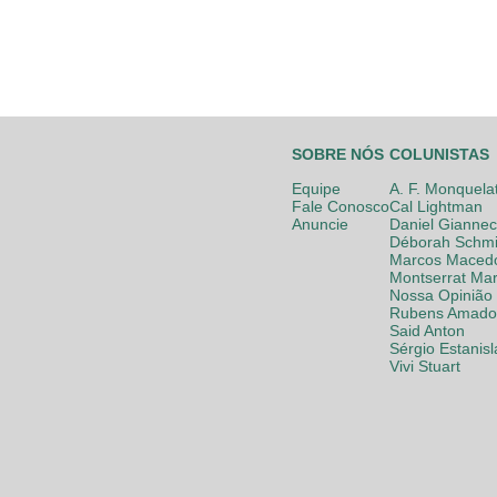
SOBRE NÓS
COLUNISTAS
Equipe
A. F. Monquela
Fale Conosco
Cal Lightman
Anuncie
Daniel Giannec
Déborah Schmi
Marcos Maced
Montserrat Mar
Nossa Opinião
Rubens Amador
Said Anton
Sérgio Estanis
Vivi Stuart