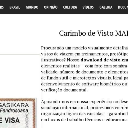
RS
BRASIL
MUNDO
OPINIÃO
CULTURA
VÍDEOS
GALERIA
DOCU
Carimbo de Visto M
Procurando um modelo visualmente detalhad
vistos de viagem em treinamentos, protótipo
ilustrativos? Nosso
download de visto e
elementos realistas — com foto com sombra na
validade, número de documento e elementos
de fundo sutil e microtextos visuais. Ideal p
desenvolvimento de software biométrico ou 
verificação documental.
Apoiando-nos em nossa experiência no des
simulação internacional, priorizamos coerênc
organização lógica das camadas — garantind
em fluxos de trabalho técnicos e educaciona