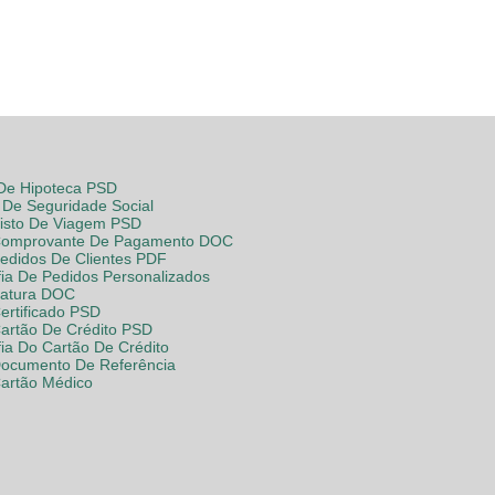
 De Hipoteca PSD
De Seguridade Social
Visto De Viagem PSD
Comprovante De Pagamento DOC
Pedidos De Clientes PDF
fia De Pedidos Personalizados
Fatura DOC
ertificado PSD
Cartão De Crédito PSD
fia Do Cartão De Crédito
Documento De Referência
Cartão Médico