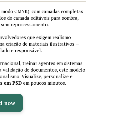
I, modo CMYK), com camadas completas
stilos de camada editáveis para sombra,
os sem reprocessamento.
senvolvedores que exigem realismo
 na criação de materiais ilustrativos —
lado e responsável.
ernacional, treinar agentes em sistemas
a validação de documentos, este modelo
sionalismo. Visualize, personalize e
as em PSD
em poucos minutos.
d now