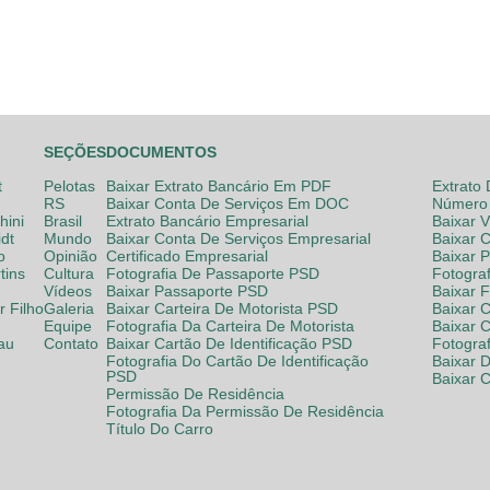
SEÇÕES
DOCUMENTOS
t
Pelotas
Baixar Extrato Bancário Em PDF
Extrato
RS
Baixar Conta De Serviços Em DOC
Número 
hini
Brasil
Extrato Bancário Empresarial
Baixar 
dt
Mundo
Baixar Conta De Serviços Empresarial
Baixar 
o
Opinião
Certificado Empresarial
Baixar 
tins
Cultura
Fotografia De Passaporte PSD
Fotogra
Vídeos
Baixar Passaporte PSD
Baixar 
 Filho
Galeria
Baixar Carteira De Motorista PSD
Baixar C
Equipe
Fotografia Da Carteira De Motorista
Baixar 
lau
Contato
Baixar Cartão De Identificação PSD
Fotogra
Fotografia Do Cartão De Identificação
Baixar 
PSD
Baixar 
Permissão De Residência
Fotografia Da Permissão De Residência
Título Do Carro