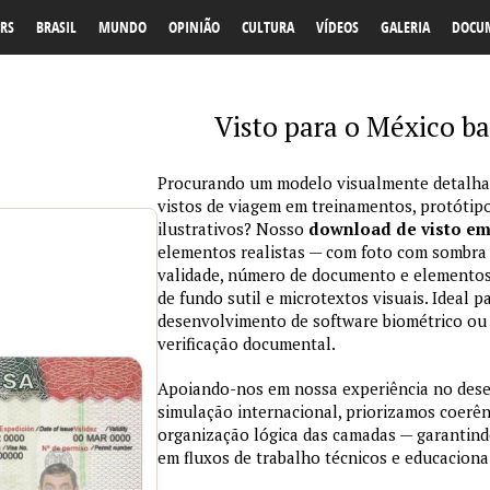
RS
BRASIL
MUNDO
OPINIÃO
CULTURA
VÍDEOS
GALERIA
DOCU
Visto para o México ba
Procurando um modelo visualmente detalhad
vistos de viagem em treinamentos, protótipo
ilustrativos? Nosso
download de visto e
elementos realistas — com foto com sombra na
validade, número de documento e elementos
de fundo sutil e microtextos visuais. Ideal p
desenvolvimento de software biométrico ou 
verificação documental.
Apoiando-nos em nossa experiência no des
simulação internacional, priorizamos coerênc
organização lógica das camadas — garantind
em fluxos de trabalho técnicos e educaciona