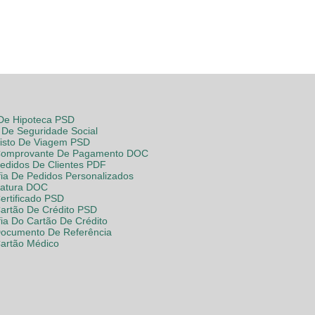
 De Hipoteca PSD
De Seguridade Social
Visto De Viagem PSD
Comprovante De Pagamento DOC
Pedidos De Clientes PDF
fia De Pedidos Personalizados
Fatura DOC
ertificado PSD
Cartão De Crédito PSD
fia Do Cartão De Crédito
Documento De Referência
Cartão Médico