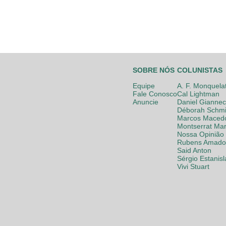
SOBRE NÓS
COLUNISTAS
Equipe
A. F. Monquela
Fale Conosco
Cal Lightman
Anuncie
Daniel Giannec
Déborah Schmi
Marcos Maced
Montserrat Mar
Nossa Opinião
Rubens Amador
Said Anton
Sérgio Estanis
Vivi Stuart