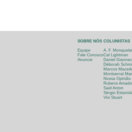
SOBRE NÓS
COLUNISTAS
Equipe
A. F. Monquela
Fale Conosco
Cal Lightman
Anuncie
Daniel Giannec
Déborah Schmi
Marcos Maced
Montserrat Mar
Nossa Opinião
Rubens Amador
Said Anton
Sérgio Estanis
Vivi Stuart