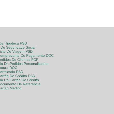
 De Hipoteca PSD
De Seguridade Social
Visto De Viagem PSD
Comprovante De Pagamento DOC
Pedidos De Clientes PDF
fia De Pedidos Personalizados
Fatura DOC
ertificado PSD
Cartão De Crédito PSD
fia Do Cartão De Crédito
Documento De Referência
Cartão Médico