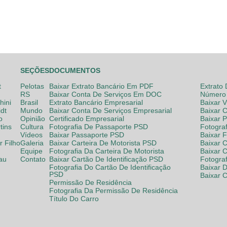
SEÇÕES
DOCUMENTOS
t
Pelotas
Baixar Extrato Bancário Em PDF
Extrato
RS
Baixar Conta De Serviços Em DOC
Número 
hini
Brasil
Extrato Bancário Empresarial
Baixar 
dt
Mundo
Baixar Conta De Serviços Empresarial
Baixar 
o
Opinião
Certificado Empresarial
Baixar 
tins
Cultura
Fotografia De Passaporte PSD
Fotogra
Vídeos
Baixar Passaporte PSD
Baixar 
 Filho
Galeria
Baixar Carteira De Motorista PSD
Baixar C
Equipe
Fotografia Da Carteira De Motorista
Baixar 
lau
Contato
Baixar Cartão De Identificação PSD
Fotogra
Fotografia Do Cartão De Identificação
Baixar 
PSD
Baixar 
Permissão De Residência
Fotografia Da Permissão De Residência
Título Do Carro