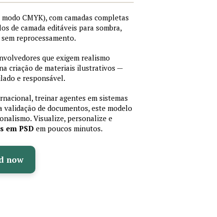
I, modo CMYK), com camadas completas
stilos de camada editáveis para sombra,
os sem reprocessamento.
senvolvedores que exigem realismo
 na criação de materiais ilustrativos —
lado e responsável.
ernacional, treinar agentes em sistemas
a validação de documentos, este modelo
sionalismo. Visualize, personalize e
as em PSD
em poucos minutos.
d now