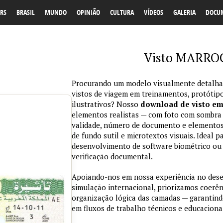
RS
BRASIL
MUNDO
OPINIÃO
CULTURA
VÍDEOS
GALERIA
DOCU
Visto MARRO
Procurando um modelo visualmente detalhad
vistos de viagem em treinamentos, protótipo
ilustrativos? Nosso
download de visto e
elementos realistas — com foto com sombra na
validade, número de documento e elementos
de fundo sutil e microtextos visuais. Ideal p
desenvolvimento de software biométrico ou 
verificação documental.
Apoiando-nos em nossa experiência no des
simulação internacional, priorizamos coerênc
organização lógica das camadas — garantind
em fluxos de trabalho técnicos e educaciona