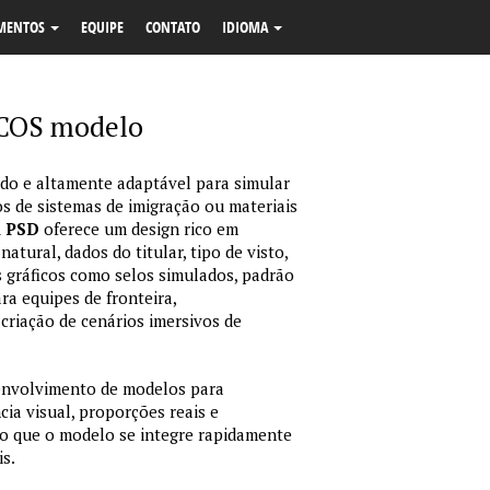
MENTOS
EQUIPE
CONTATO
IDIOMA
COS modelo
o e altamente adaptável para simular
s de sistemas de imigração ou materiais
m PSD
oferece um design rico em
tural, dados do titular, tipo de visto,
 gráficos como selos simulados, padrão
ara equipes de fronteira,
criação de cenários imersivos de
envolvimento de modelos para
ia visual, proporções reais e
o que o modelo se integre rapidamente
is.