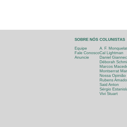
SOBRE NÓS
COLUNISTAS
Equipe
A. F. Monquela
Fale Conosco
Cal Lightman
Anuncie
Daniel Giannec
Déborah Schmi
Marcos Maced
Montserrat Mar
Nossa Opinião
Rubens Amador
Said Anton
Sérgio Estanis
Vivi Stuart