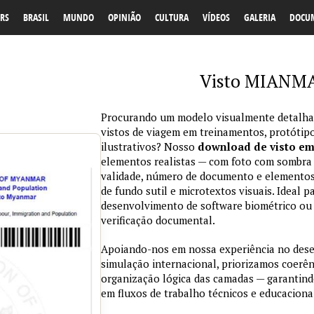
RS
BRASIL
MUNDO
OPINIÃO
CULTURA
VÍDEOS
GALERIA
DOCU
Visto MIANMA
Procurando um modelo visualmente detalhad
vistos de viagem em treinamentos, protótipo
ilustrativos? Nosso
download de visto e
elementos realistas — com foto com sombra na
validade, número de documento e elementos
de fundo sutil e microtextos visuais. Ideal p
desenvolvimento de software biométrico ou 
verificação documental.
Apoiando-nos em nossa experiência no des
simulação internacional, priorizamos coerênc
organização lógica das camadas — garantind
em fluxos de trabalho técnicos e educaciona