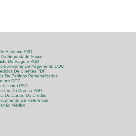
 De Hipoteca PSD
De Seguridade Social
Visto De Viagem PSD
Comprovante De Pagamento DOC
Pedidos De Clientes PDF
fia De Pedidos Personalizados
Fatura DOC
ertificado PSD
Cartão De Crédito PSD
fia Do Cartão De Crédito
Documento De Referência
Cartão Médico