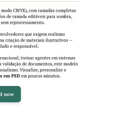
I, modo CMYK), com camadas completas
stilos de camada editáveis para sombra,
os sem reprocessamento.
senvolvedores que exigem realismo
 na criação de materiais ilustrativos —
lado e responsável.
ernacional, treinar agentes em sistemas
a validação de documentos, este modelo
sionalismo. Visualize, personalize e
as em PSD
em poucos minutos.
d now