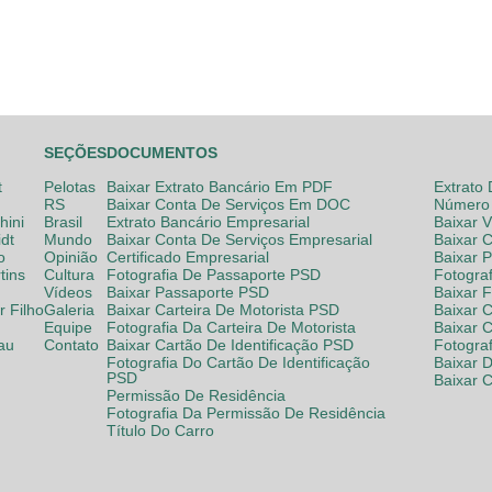
SEÇÕES
DOCUMENTOS
t
Pelotas
Baixar Extrato Bancário Em PDF
Extrato
RS
Baixar Conta De Serviços Em DOC
Número 
hini
Brasil
Extrato Bancário Empresarial
Baixar 
dt
Mundo
Baixar Conta De Serviços Empresarial
Baixar 
o
Opinião
Certificado Empresarial
Baixar 
tins
Cultura
Fotografia De Passaporte PSD
Fotogra
Vídeos
Baixar Passaporte PSD
Baixar 
 Filho
Galeria
Baixar Carteira De Motorista PSD
Baixar C
Equipe
Fotografia Da Carteira De Motorista
Baixar 
lau
Contato
Baixar Cartão De Identificação PSD
Fotogra
Fotografia Do Cartão De Identificação
Baixar 
PSD
Baixar 
Permissão De Residência
Fotografia Da Permissão De Residência
Título Do Carro