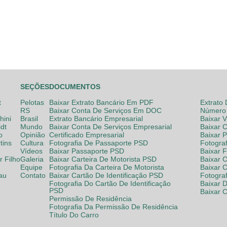
SEÇÕES
DOCUMENTOS
t
Pelotas
Baixar Extrato Bancário Em PDF
Extrato
RS
Baixar Conta De Serviços Em DOC
Número 
hini
Brasil
Extrato Bancário Empresarial
Baixar 
dt
Mundo
Baixar Conta De Serviços Empresarial
Baixar 
o
Opinião
Certificado Empresarial
Baixar 
tins
Cultura
Fotografia De Passaporte PSD
Fotogra
Vídeos
Baixar Passaporte PSD
Baixar 
 Filho
Galeria
Baixar Carteira De Motorista PSD
Baixar C
Equipe
Fotografia Da Carteira De Motorista
Baixar 
lau
Contato
Baixar Cartão De Identificação PSD
Fotogra
Fotografia Do Cartão De Identificação
Baixar 
PSD
Baixar 
Permissão De Residência
Fotografia Da Permissão De Residência
Título Do Carro