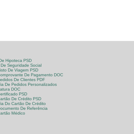
 De Hipoteca PSD
De Seguridade Social
Visto De Viagem PSD
Comprovante De Pagamento DOC
Pedidos De Clientes PDF
fia De Pedidos Personalizados
Fatura DOC
ertificado PSD
Cartão De Crédito PSD
fia Do Cartão De Crédito
Documento De Referência
Cartão Médico