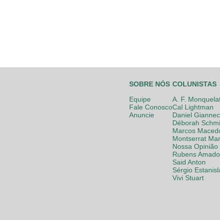
SOBRE NÓS
COLUNISTAS
Equipe
A. F. Monquela
Fale Conosco
Cal Lightman
Anuncie
Daniel Giannec
Déborah Schmi
Marcos Maced
Montserrat Mar
Nossa Opinião
Rubens Amador
Said Anton
Sérgio Estanis
Vivi Stuart