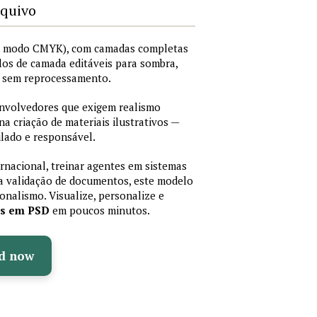
rquivo
I, modo CMYK), com camadas completas
stilos de camada editáveis para sombra,
os sem reprocessamento.
senvolvedores que exigem realismo
 na criação de materiais ilustrativos —
lado e responsável.
ernacional, treinar agentes em sistemas
a validação de documentos, este modelo
sionalismo. Visualize, personalize e
as em PSD
em poucos minutos.
d now