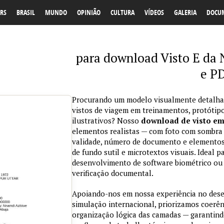
RS
BRASIL
MUNDO
OPINIÃO
CULTURA
VÍDEOS
GALERIA
DOCU
para download Visto E da
e P
Procurando um modelo visualmente detalhad
vistos de viagem em treinamentos, protótipo
ilustrativos? Nosso
download de visto e
elementos realistas — com foto com sombra na
validade, número de documento e elementos
de fundo sutil e microtextos visuais. Ideal p
desenvolvimento de software biométrico ou 
verificação documental.
Apoiando-nos em nossa experiência no des
simulação internacional, priorizamos coerênc
organização lógica das camadas — garantind