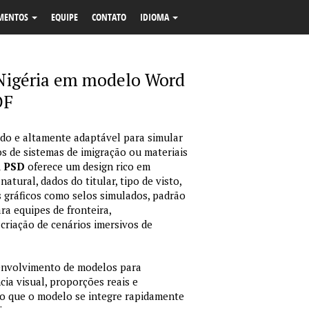
MENTOS
EQUIPE
CONTATO
IDIOMA
 Nigéria em modelo Word
DF
o e altamente adaptável para simular
s de sistemas de imigração ou materiais
m PSD
oferece um design rico em
tural, dados do titular, tipo de visto,
 gráficos como selos simulados, padrão
ara equipes de fronteira,
criação de cenários imersivos de
envolvimento de modelos para
ia visual, proporções reais e
o que o modelo se integre rapidamente