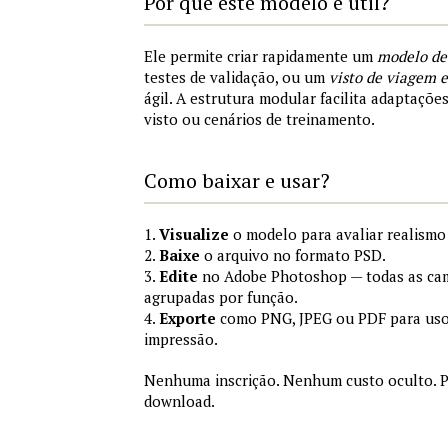
Por que este modelo é útil?
Ele permite criar rapidamente um
modelo de
testes de validação, ou um
visto de viagem
ágil. A estrutura modular facilita adaptações
visto ou cenários de treinamento.
Como baixar e usar?
1.
Visualize
o modelo para avaliar realismo 
2.
Baixe
o arquivo no formato PSD.
3.
Edite
no Adobe Photoshop — todas as cam
agrupadas por função.
4.
Exporte
como PNG, JPEG ou PDF para uso
impressão.
Nenhuma inscrição. Nenhum custo oculto. P
download.