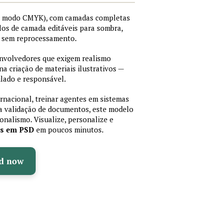
I, modo CMYK), com camadas completas
stilos de camada editáveis para sombra,
os sem reprocessamento.
senvolvedores que exigem realismo
 na criação de materiais ilustrativos —
lado e responsável.
ernacional, treinar agentes em sistemas
a validação de documentos, este modelo
sionalismo. Visualize, personalize e
as em PSD
em poucos minutos.
d now