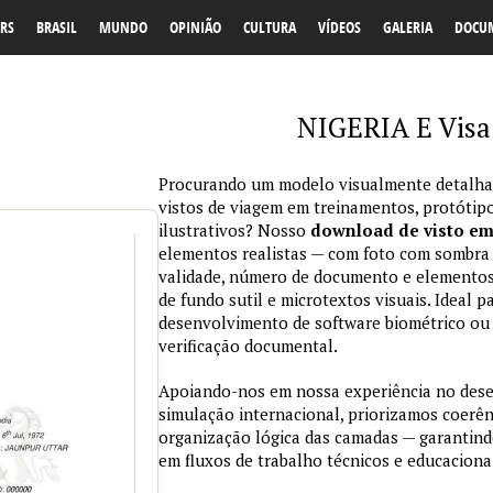
RS
BRASIL
MUNDO
OPINIÃO
CULTURA
VÍDEOS
GALERIA
DOCU
NIGERIA E Visa
Procurando um modelo visualmente detalhad
vistos de viagem em treinamentos, protótipo
ilustrativos? Nosso
download de visto e
elementos realistas — com foto com sombra na
validade, número de documento e elementos
de fundo sutil e microtextos visuais. Ideal p
desenvolvimento de software biométrico ou 
verificação documental.
Apoiando-nos em nossa experiência no des
simulação internacional, priorizamos coerênc
organização lógica das camadas — garantind
em fluxos de trabalho técnicos e educaciona