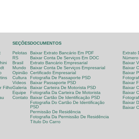
SEÇÕES
DOCUMENTOS
t
Pelotas
Baixar Extrato Bancário Em PDF
Extrato
RS
Baixar Conta De Serviços Em DOC
Número 
hini
Brasil
Extrato Bancário Empresarial
Baixar 
dt
Mundo
Baixar Conta De Serviços Empresarial
Baixar 
o
Opinião
Certificado Empresarial
Baixar 
tins
Cultura
Fotografia De Passaporte PSD
Fotogra
Vídeos
Baixar Passaporte PSD
Baixar 
 Filho
Galeria
Baixar Carteira De Motorista PSD
Baixar C
Equipe
Fotografia Da Carteira De Motorista
Baixar 
lau
Contato
Baixar Cartão De Identificação PSD
Fotogra
Fotografia Do Cartão De Identificação
Baixar 
PSD
Baixar 
Permissão De Residência
Fotografia Da Permissão De Residência
Título Do Carro