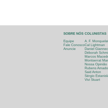
SOBRE NÓS
COLUNISTAS
Equipe
A. F. Monquela
Fale Conosco
Cal Lightman
Anuncie
Daniel Giannec
Déborah Schmi
Marcos Maced
Montserrat Mar
Nossa Opinião
Rubens Amador
Said Anton
Sérgio Estanis
Vivi Stuart