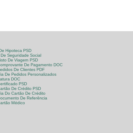
 De Hipoteca PSD
De Seguridade Social
Visto De Viagem PSD
Comprovante De Pagamento DOC
Pedidos De Clientes PDF
fia De Pedidos Personalizados
Fatura DOC
ertificado PSD
Cartão De Crédito PSD
fia Do Cartão De Crédito
Documento De Referência
Cartão Médico