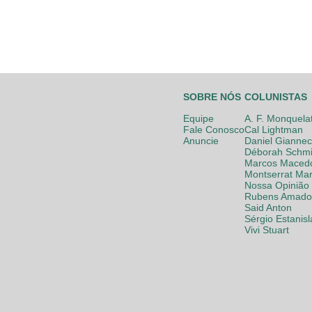
SOBRE NÓS
COLUNISTAS
Equipe
A. F. Monquela
Fale Conosco
Cal Lightman
Anuncie
Daniel Giannec
Déborah Schmi
Marcos Maced
Montserrat Mar
Nossa Opinião
Rubens Amador
Said Anton
Sérgio Estanis
Vivi Stuart