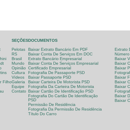
SEÇÕES
DOCUMENTOS
t
Pelotas
Baixar Extrato Bancário Em PDF
Extrato
RS
Baixar Conta De Serviços Em DOC
Número 
hini
Brasil
Extrato Bancário Empresarial
Baixar 
dt
Mundo
Baixar Conta De Serviços Empresarial
Baixar 
o
Opinião
Certificado Empresarial
Baixar 
tins
Cultura
Fotografia De Passaporte PSD
Fotogra
Vídeos
Baixar Passaporte PSD
Baixar 
 Filho
Galeria
Baixar Carteira De Motorista PSD
Baixar C
Equipe
Fotografia Da Carteira De Motorista
Baixar 
lau
Contato
Baixar Cartão De Identificação PSD
Fotogra
Fotografia Do Cartão De Identificação
Baixar 
PSD
Baixar 
Permissão De Residência
Fotografia Da Permissão De Residência
Título Do Carro