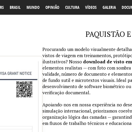
RS
BRASIL
MUNDO
OPINIÃO
CULTURA
VÍDEOS
GALERIA
DOCU
PAQUISTÃO E 
Procurando um modelo visualmente detalhad
vistos de viagem em treinamentos, protótipo
ilustrativos? Nosso
download de visto e
elementos realistas — com foto com sombra na
validade, número de documento e elementos
de fundo sutil e microtextos visuais. Ideal p
desenvolvimento de software biométrico ou 
verificação documental.
Apoiando-nos em nossa experiência no des
simulação internacional, priorizamos coerênc
organização lógica das camadas — garantind
em fluxos de trabalho técnicos e educaciona