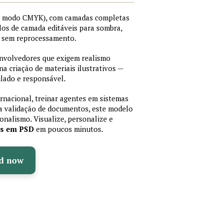
I, modo CMYK), com camadas completas
stilos de camada editáveis para sombra,
os sem reprocessamento.
senvolvedores que exigem realismo
 na criação de materiais ilustrativos —
lado e responsável.
ernacional, treinar agentes em sistemas
a validação de documentos, este modelo
sionalismo. Visualize, personalize e
as em PSD
em poucos minutos.
d now