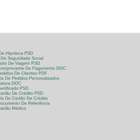
 De Hipoteca PSD
De Seguridade Social
Visto De Viagem PSD
Comprovante De Pagamento DOC
Pedidos De Clientes PDF
fia De Pedidos Personalizados
Fatura DOC
ertificado PSD
Cartão De Crédito PSD
fia Do Cartão De Crédito
Documento De Referência
Cartão Médico