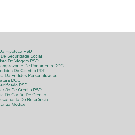
 De Hipoteca PSD
De Seguridade Social
Visto De Viagem PSD
Comprovante De Pagamento DOC
Pedidos De Clientes PDF
fia De Pedidos Personalizados
Fatura DOC
ertificado PSD
Cartão De Crédito PSD
fia Do Cartão De Crédito
Documento De Referência
Cartão Médico