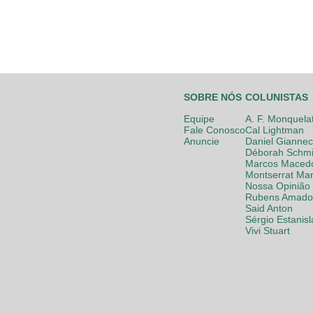
SOBRE NÓS
COLUNISTAS
Equipe
A. F. Monquela
Fale Conosco
Cal Lightman
Anuncie
Daniel Giannec
Déborah Schmi
Marcos Maced
Montserrat Mar
Nossa Opinião
Rubens Amador
Said Anton
Sérgio Estanis
Vivi Stuart