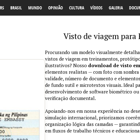
RS
BRASIL
MUNDO
OPINIÃO
CULTURA
VÍDEOS
GALERIA
DOCU
Visto de viagem para
Procurando um modelo visualmente detalhad
vistos de viagem em treinamentos, protótipo
ilustrativos? Nosso
download de visto e
elementos realistas — com foto com sombra na
validade, número de documento e elementos
de fundo sutil e microtextos visuais. Ideal p
desenvolvimento de software biométrico ou 
verificação documental.
Apoiando-nos em nossa experiência no des
simulação internacional, priorizamos coerênc
organização lógica das camadas — garantind
em fluxos de trabalho técnicos e educaciona