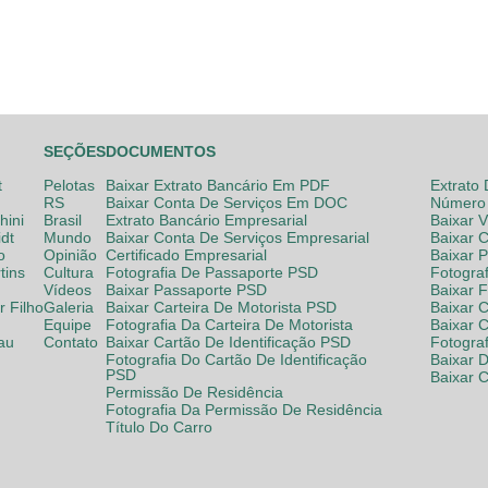
SEÇÕES
DOCUMENTOS
t
Pelotas
Baixar Extrato Bancário Em PDF
Extrato
RS
Baixar Conta De Serviços Em DOC
Número 
hini
Brasil
Extrato Bancário Empresarial
Baixar 
dt
Mundo
Baixar Conta De Serviços Empresarial
Baixar 
o
Opinião
Certificado Empresarial
Baixar 
tins
Cultura
Fotografia De Passaporte PSD
Fotogra
Vídeos
Baixar Passaporte PSD
Baixar 
 Filho
Galeria
Baixar Carteira De Motorista PSD
Baixar C
Equipe
Fotografia Da Carteira De Motorista
Baixar 
lau
Contato
Baixar Cartão De Identificação PSD
Fotogra
Fotografia Do Cartão De Identificação
Baixar 
PSD
Baixar 
Permissão De Residência
Fotografia Da Permissão De Residência
Título Do Carro