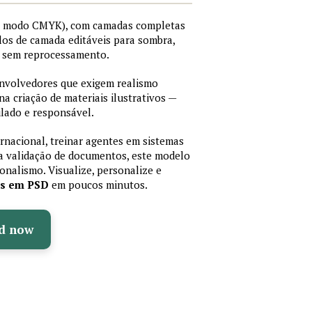
I, modo CMYK), com camadas completas
stilos de camada editáveis para sombra,
os sem reprocessamento.
senvolvedores que exigem realismo
 na criação de materiais ilustrativos —
lado e responsável.
ernacional, treinar agentes em sistemas
a validação de documentos, este modelo
sionalismo. Visualize, personalize e
as em PSD
em poucos minutos.
d now