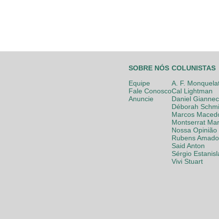
SOBRE NÓS
COLUNISTAS
Equipe
A. F. Monquela
Fale Conosco
Cal Lightman
Anuncie
Daniel Giannec
Déborah Schmi
Marcos Maced
Montserrat Mar
Nossa Opinião
Rubens Amador
Said Anton
Sérgio Estanis
Vivi Stuart