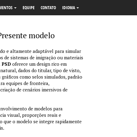
MENTOS
EQUIPE
CONTATO
IDIOMA
 Presente modelo
o e altamente adaptável para simular
s de sistemas de imigração ou materiais
m PSD
oferece um design rico em
tural, dados do titular, tipo de visto,
 gráficos como selos simulados, padrão
ara equipes de fronteira,
criação de cenários imersivos de
envolvimento de modelos para
ia visual, proporções reais e
o que o modelo se integre rapidamente
is.