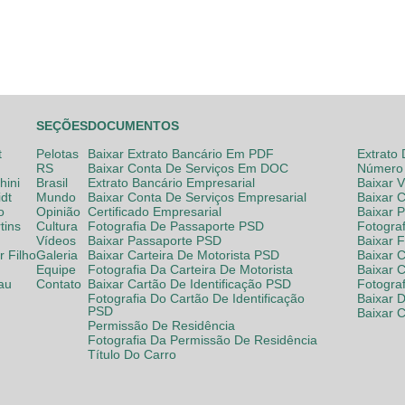
SEÇÕES
DOCUMENTOS
t
Pelotas
Baixar Extrato Bancário Em PDF
Extrato
RS
Baixar Conta De Serviços Em DOC
Número 
hini
Brasil
Extrato Bancário Empresarial
Baixar 
dt
Mundo
Baixar Conta De Serviços Empresarial
Baixar 
o
Opinião
Certificado Empresarial
Baixar 
tins
Cultura
Fotografia De Passaporte PSD
Fotogra
Vídeos
Baixar Passaporte PSD
Baixar 
 Filho
Galeria
Baixar Carteira De Motorista PSD
Baixar C
Equipe
Fotografia Da Carteira De Motorista
Baixar 
lau
Contato
Baixar Cartão De Identificação PSD
Fotogra
Fotografia Do Cartão De Identificação
Baixar 
PSD
Baixar 
Permissão De Residência
Fotografia Da Permissão De Residência
Título Do Carro