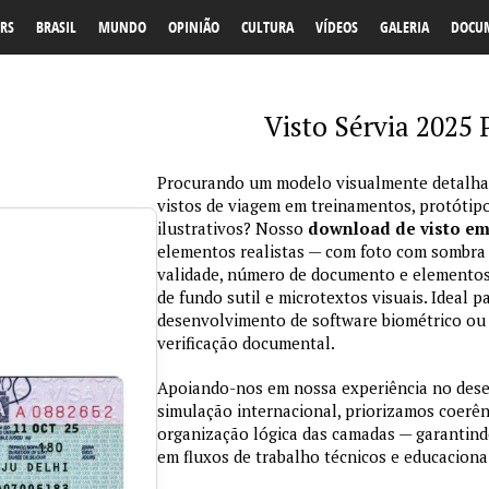
RS
BRASIL
MUNDO
OPINIÃO
CULTURA
VÍDEOS
GALERIA
DOCU
Visto Sérvia 2025
Procurando um modelo visualmente detalhad
vistos de viagem em treinamentos, protótipo
ilustrativos? Nosso
download de visto e
elementos realistas — com foto com sombra na
validade, número de documento e elementos
de fundo sutil e microtextos visuais. Ideal p
desenvolvimento de software biométrico ou 
verificação documental.
Apoiando-nos em nossa experiência no des
simulação internacional, priorizamos coerênc
organização lógica das camadas — garantind
em fluxos de trabalho técnicos e educaciona