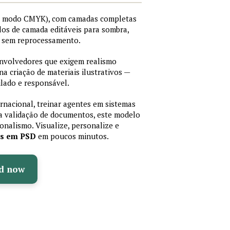
I, modo CMYK), com camadas completas
stilos de camada editáveis para sombra,
os sem reprocessamento.
senvolvedores que exigem realismo
 na criação de materiais ilustrativos —
lado e responsável.
ernacional, treinar agentes em sistemas
a validação de documentos, este modelo
sionalismo. Visualize, personalize e
as em PSD
em poucos minutos.
d now