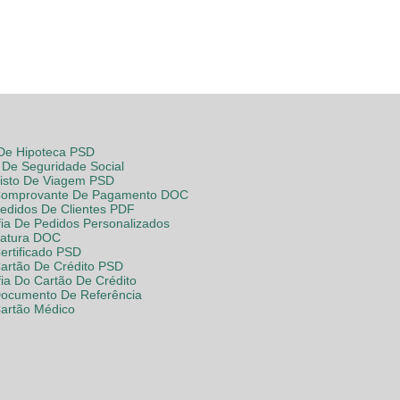
 De Hipoteca PSD
De Seguridade Social
Visto De Viagem PSD
Comprovante De Pagamento DOC
Pedidos De Clientes PDF
fia De Pedidos Personalizados
Fatura DOC
ertificado PSD
Cartão De Crédito PSD
fia Do Cartão De Crédito
Documento De Referência
Cartão Médico