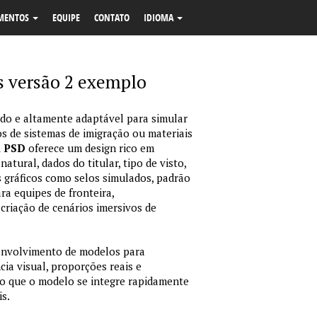
MENTOS
EQUIPE
CONTATO
IDIOMA
is versão 2 exemplo
o e altamente adaptável para simular
s de sistemas de imigração ou materiais
m PSD
oferece um design rico em
tural, dados do titular, tipo de visto,
 gráficos como selos simulados, padrão
ara equipes de fronteira,
criação de cenários imersivos de
envolvimento de modelos para
ia visual, proporções reais e
o que o modelo se integre rapidamente
is.