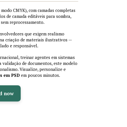
I, modo CMYK), com camadas completas
stilos de camada editáveis para sombra,
os sem reprocessamento.
senvolvedores que exigem realismo
 na criação de materiais ilustrativos —
lado e responsável.
ernacional, treinar agentes em sistemas
a validação de documentos, este modelo
sionalismo. Visualize, personalize e
as em PSD
em poucos minutos.
d now