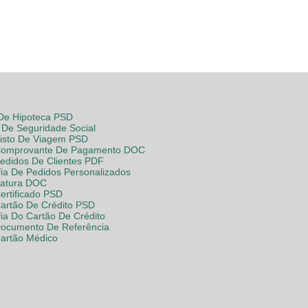
 De Hipoteca PSD
De Seguridade Social
Visto De Viagem PSD
Comprovante De Pagamento DOC
Pedidos De Clientes PDF
fia De Pedidos Personalizados
Fatura DOC
ertificado PSD
Cartão De Crédito PSD
fia Do Cartão De Crédito
Documento De Referência
Cartão Médico