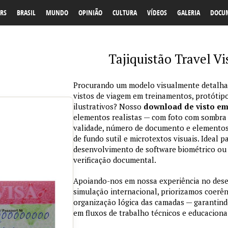
RS
BRASIL
MUNDO
OPINIÃO
CULTURA
VÍDEOS
GALERIA
DOCU
Tajiquistão Travel V
Procurando um modelo visualmente detalhad
vistos de viagem em treinamentos, protótipo
ilustrativos? Nosso
download de visto e
elementos realistas — com foto com sombra na
validade, número de documento e elementos
de fundo sutil e microtextos visuais. Ideal p
desenvolvimento de software biométrico ou 
verificação documental.
Apoiando-nos em nossa experiência no des
simulação internacional, priorizamos coerênc
organização lógica das camadas — garantind
em fluxos de trabalho técnicos e educaciona