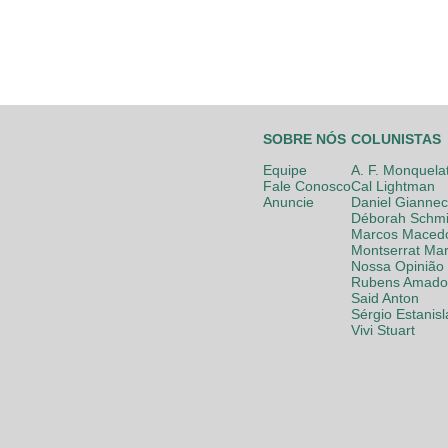
SOBRE NÓS
COLUNISTAS
Equipe
A. F. Monquela
Fale Conosco
Cal Lightman
Anuncie
Daniel Giannec
Déborah Schmi
Marcos Maced
Montserrat Mar
Nossa Opinião
Rubens Amador
Said Anton
Sérgio Estanis
Vivi Stuart