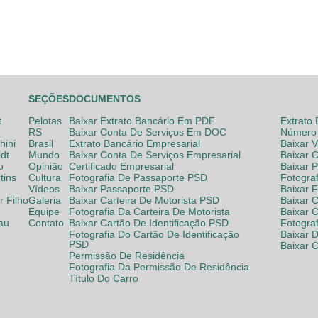
SEÇÕES
DOCUMENTOS
t
Pelotas
Baixar Extrato Bancário Em PDF
Extrato
RS
Baixar Conta De Serviços Em DOC
Número 
hini
Brasil
Extrato Bancário Empresarial
Baixar 
dt
Mundo
Baixar Conta De Serviços Empresarial
Baixar 
o
Opinião
Certificado Empresarial
Baixar 
tins
Cultura
Fotografia De Passaporte PSD
Fotogra
Vídeos
Baixar Passaporte PSD
Baixar 
 Filho
Galeria
Baixar Carteira De Motorista PSD
Baixar C
Equipe
Fotografia Da Carteira De Motorista
Baixar 
lau
Contato
Baixar Cartão De Identificação PSD
Fotogra
Fotografia Do Cartão De Identificação
Baixar 
PSD
Baixar 
Permissão De Residência
Fotografia Da Permissão De Residência
Título Do Carro