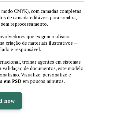
I, modo CMYK), com camadas completas
stilos de camada editáveis para sombra,
os sem reprocessamento.
senvolvedores que exigem realismo
 na criação de materiais ilustrativos —
lado e responsável.
ernacional, treinar agentes em sistemas
a validação de documentos, este modelo
sionalismo. Visualize, personalize e
as em PSD
em poucos minutos.
d now