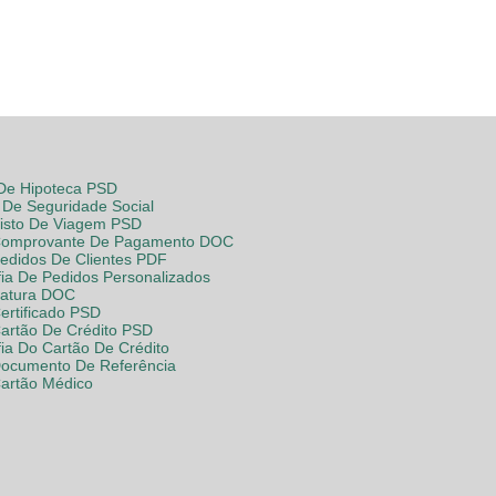
 De Hipoteca PSD
De Seguridade Social
Visto De Viagem PSD
Comprovante De Pagamento DOC
Pedidos De Clientes PDF
fia De Pedidos Personalizados
Fatura DOC
ertificado PSD
Cartão De Crédito PSD
fia Do Cartão De Crédito
Documento De Referência
Cartão Médico