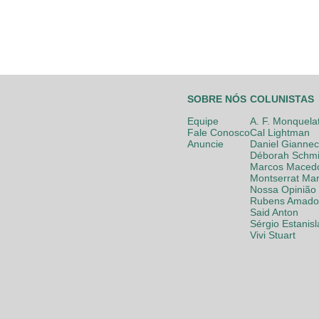
SOBRE NÓS
COLUNISTAS
Equipe
A. F. Monquela
Fale Conosco
Cal Lightman
Anuncie
Daniel Giannec
Déborah Schmi
Marcos Maced
Montserrat Mar
Nossa Opinião
Rubens Amador
Said Anton
Sérgio Estanis
Vivi Stuart