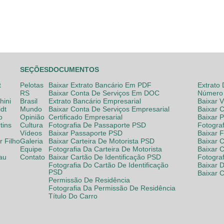
SEÇÕES
DOCUMENTOS
t
Pelotas
Baixar Extrato Bancário Em PDF
Extrato
RS
Baixar Conta De Serviços Em DOC
Número 
hini
Brasil
Extrato Bancário Empresarial
Baixar 
dt
Mundo
Baixar Conta De Serviços Empresarial
Baixar 
o
Opinião
Certificado Empresarial
Baixar 
tins
Cultura
Fotografia De Passaporte PSD
Fotogra
Vídeos
Baixar Passaporte PSD
Baixar 
 Filho
Galeria
Baixar Carteira De Motorista PSD
Baixar C
Equipe
Fotografia Da Carteira De Motorista
Baixar 
lau
Contato
Baixar Cartão De Identificação PSD
Fotogra
Fotografia Do Cartão De Identificação
Baixar 
PSD
Baixar 
Permissão De Residência
Fotografia Da Permissão De Residência
Título Do Carro