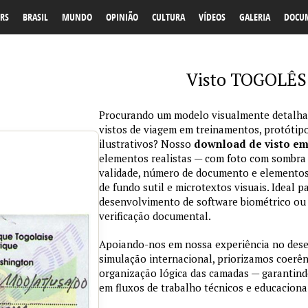
RS
BRASIL
MUNDO
OPINIÃO
CULTURA
VÍDEOS
GALERIA
DOCU
Visto TOGOLÊS 
Procurando um modelo visualmente detalhad
vistos de viagem em treinamentos, protótipo
ilustrativos? Nosso
download de visto e
elementos realistas — com foto com sombra na
validade, número de documento e elementos
de fundo sutil e microtextos visuais. Ideal p
desenvolvimento de software biométrico ou 
verificação documental.
Apoiando-nos em nossa experiência no des
simulação internacional, priorizamos coerênc
organização lógica das camadas — garantind
em fluxos de trabalho técnicos e educaciona