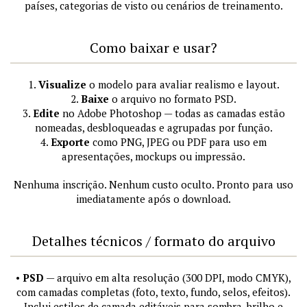
países, categorias de visto ou cenários de treinamento.
Como baixar e usar?
1.
Visualize
o modelo para avaliar realismo e layout.
2.
Baixe
o arquivo no formato PSD.
3.
Edite
no Adobe Photoshop — todas as camadas estão
nomeadas, desbloqueadas e agrupadas por função.
4.
Exporte
como PNG, JPEG ou PDF para uso em
apresentações, mockups ou impressão.
Nenhuma inscrição. Nenhum custo oculto. Pronto para uso
imediatamente após o download.
Detalhes técnicos / formato do arquivo
•
PSD
— arquivo em alta resolução (300 DPI, modo CMYK),
com camadas completas (foto, texto, fundo, selos, efeitos).
Inclui estilos de camada editáveis para sombra, brilho e