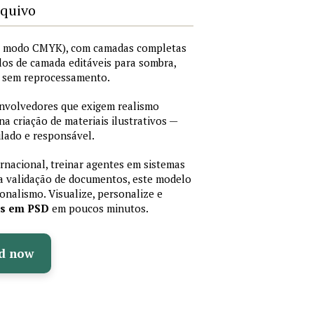
rquivo
I, modo CMYK), com camadas completas
stilos de camada editáveis para sombra,
os sem reprocessamento.
senvolvedores que exigem realismo
 na criação de materiais ilustrativos —
lado e responsável.
ernacional, treinar agentes em sistemas
a validação de documentos, este modelo
sionalismo. Visualize, personalize e
as em PSD
em poucos minutos.
d now