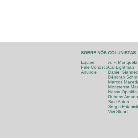
SOBRE NÓS
COLUNISTAS
Equipe
A. F. Monquela
Fale Conosco
Cal Lightman
Anuncie
Daniel Giannec
Déborah Schmi
Marcos Maced
Montserrat Mar
Nossa Opinião
Rubens Amador
Said Anton
Sérgio Estanis
Vivi Stuart