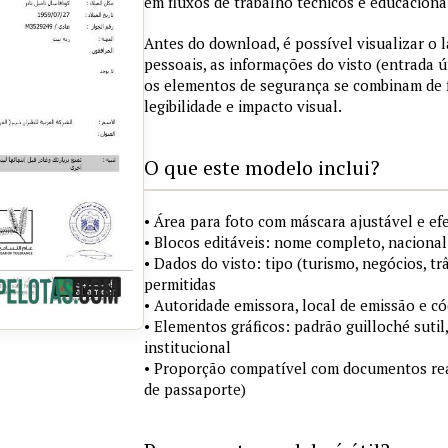
em fluxos de trabalho técnicos e educaciona
Antes do download, é possível visualizar o
pessoais, as informações do visto (entrada ú
os elementos de segurança se combinam de
legibilidade e impacto visual.
O que este modelo inclui?
• Área para foto com máscara ajustável e ef
• Blocos editáveis: nome completo, nacional
• Dados do visto: tipo (turismo, negócios, tr
permitidas
• Autoridade emissora, local de emissão e c
• Elementos gráficos: padrão guilloché sutil
institucional
• Proporção compatível com documentos rea
de passaporte)