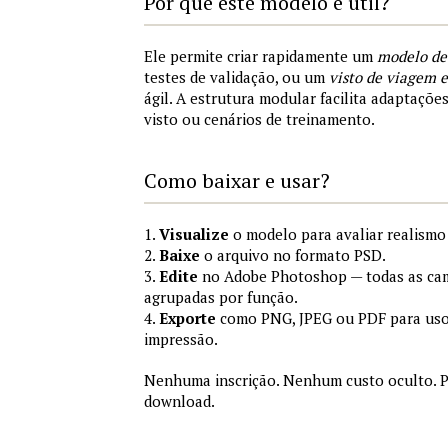
Por que este modelo é útil?
Ele permite criar rapidamente um
modelo de
testes de validação, ou um
visto de viagem
ágil. A estrutura modular facilita adaptações
visto ou cenários de treinamento.
Como baixar e usar?
1.
Visualize
o modelo para avaliar realismo 
2.
Baixe
o arquivo no formato PSD.
3.
Edite
no Adobe Photoshop — todas as cam
agrupadas por função.
4.
Exporte
como PNG, JPEG ou PDF para uso
impressão.
Nenhuma inscrição. Nenhum custo oculto. P
download.