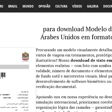
RS
BRASIL
MUNDO
OPINIÃO
CULTURA
VÍDEOS
GALERIA
DOCU
para download Modelo de
Árabes Unidos em formato
Procurando um modelo visualmente detalhad
vistos de viagem em treinamentos, protótipo
ilustrativos? Nosso
download de visto e
elementos realistas — com foto com sombra na
validade, número de documento e elementos
de fundo sutil e microtextos visuais. Ideal p
desenvolvimento de software biométrico ou 
verificação documental.
Apoiando-nos em nossa experiência no des
simulação internacional, priorizamos coerênc
organização lógica das camadas — garantind