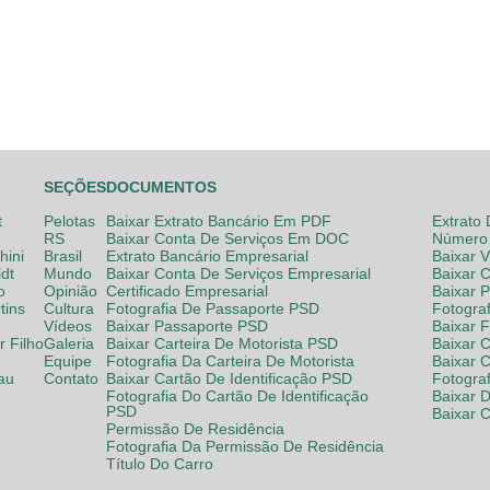
SEÇÕES
DOCUMENTOS
t
Pelotas
Baixar Extrato Bancário Em PDF
Extrato
RS
Baixar Conta De Serviços Em DOC
Número 
hini
Brasil
Extrato Bancário Empresarial
Baixar 
dt
Mundo
Baixar Conta De Serviços Empresarial
Baixar 
o
Opinião
Certificado Empresarial
Baixar 
tins
Cultura
Fotografia De Passaporte PSD
Fotogra
Vídeos
Baixar Passaporte PSD
Baixar 
 Filho
Galeria
Baixar Carteira De Motorista PSD
Baixar C
Equipe
Fotografia Da Carteira De Motorista
Baixar 
lau
Contato
Baixar Cartão De Identificação PSD
Fotogra
Fotografia Do Cartão De Identificação
Baixar 
PSD
Baixar 
Permissão De Residência
Fotografia Da Permissão De Residência
Título Do Carro