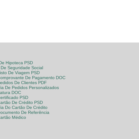
 De Hipoteca PSD
De Seguridade Social
Visto De Viagem PSD
Comprovante De Pagamento DOC
Pedidos De Clientes PDF
fia De Pedidos Personalizados
Fatura DOC
ertificado PSD
Cartão De Crédito PSD
fia Do Cartão De Crédito
Documento De Referência
Cartão Médico