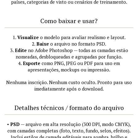
países, categorias de visto ou cenários de treinamento.
Como baixar e usar?
1.
Visualize
o modelo para avaliar realismo e layout.
2.
Baixe
o arquivo no formato PSD.
3.
Edite
no Adobe Photoshop — todas as camadas estão
nomeadas, desbloqueadas e agrupadas por função.
4.
Exporte
como PNG, JPEG ou PDF para uso em
apresentações, mockups ou impressão.
Nenhuma inscrição. Nenhum custo oculto. Pronto para uso
imediatamente após o download.
Detalhes técnicos / formato do arquivo
•
PSD
— arquivo em alta resolução (300 DPI, modo CMYK),
com camadas completas (foto, texto, fundo, selos, efeitos).
Inclui estilos de camada editáveis para sombra, brilho e