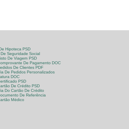
 De Hipoteca PSD
De Seguridade Social
Visto De Viagem PSD
Comprovante De Pagamento DOC
Pedidos De Clientes PDF
fia De Pedidos Personalizados
Fatura DOC
ertificado PSD
Cartão De Crédito PSD
fia Do Cartão De Crédito
Documento De Referência
Cartão Médico