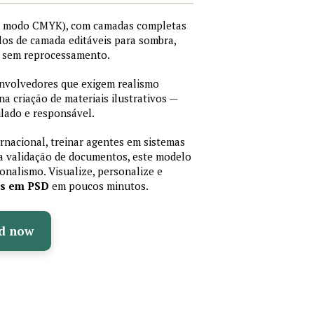
I, modo CMYK), com camadas completas
stilos de camada editáveis para sombra,
os sem reprocessamento.
senvolvedores que exigem realismo
 na criação de materiais ilustrativos —
lado e responsável.
ernacional, treinar agentes em sistemas
a validação de documentos, este modelo
sionalismo. Visualize, personalize e
as em PSD
em poucos minutos.
d now