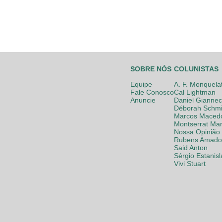
SOBRE NÓS
COLUNISTAS
Equipe
A. F. Monquela
Fale Conosco
Cal Lightman
Anuncie
Daniel Giannec
Déborah Schmi
Marcos Maced
Montserrat Mar
Nossa Opinião
Rubens Amador
Said Anton
Sérgio Estanis
Vivi Stuart