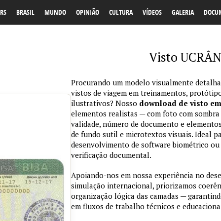
RS
BRASIL
MUNDO
OPINIÃO
CULTURA
VÍDEOS
GALERIA
DOCU
Visto UCRÂN
Procurando um modelo visualmente detalhad
vistos de viagem em treinamentos, protótipo
ilustrativos? Nosso
download de visto e
elementos realistas — com foto com sombra na
validade, número de documento e elementos
de fundo sutil e microtextos visuais. Ideal p
desenvolvimento de software biométrico ou 
verificação documental.
Apoiando-nos em nossa experiência no des
simulação internacional, priorizamos coerênc
organização lógica das camadas — garantind
em fluxos de trabalho técnicos e educaciona