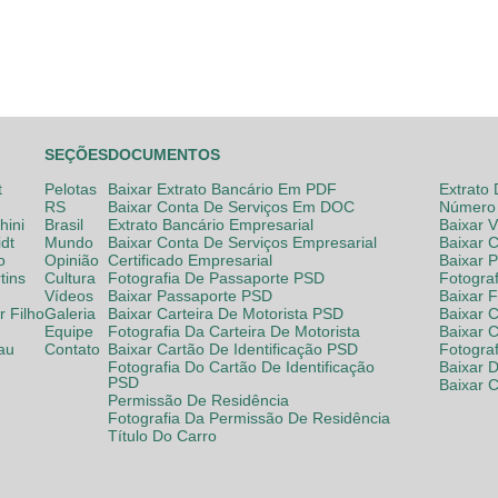
SEÇÕES
DOCUMENTOS
t
Pelotas
Baixar Extrato Bancário Em PDF
Extrato
RS
Baixar Conta De Serviços Em DOC
Número 
hini
Brasil
Extrato Bancário Empresarial
Baixar 
dt
Mundo
Baixar Conta De Serviços Empresarial
Baixar 
o
Opinião
Certificado Empresarial
Baixar 
tins
Cultura
Fotografia De Passaporte PSD
Fotogra
Vídeos
Baixar Passaporte PSD
Baixar 
 Filho
Galeria
Baixar Carteira De Motorista PSD
Baixar C
Equipe
Fotografia Da Carteira De Motorista
Baixar 
lau
Contato
Baixar Cartão De Identificação PSD
Fotogra
Fotografia Do Cartão De Identificação
Baixar 
PSD
Baixar 
Permissão De Residência
Fotografia Da Permissão De Residência
Título Do Carro