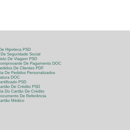
 De Hipoteca PSD
De Seguridade Social
Visto De Viagem PSD
Comprovante De Pagamento DOC
Pedidos De Clientes PDF
fia De Pedidos Personalizados
Fatura DOC
ertificado PSD
Cartão De Crédito PSD
fia Do Cartão De Crédito
Documento De Referência
Cartão Médico