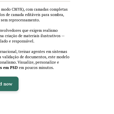
I, modo CMYK), com camadas completas
stilos de camada editáveis para sombra,
os sem reprocessamento.
senvolvedores que exigem realismo
 na criação de materiais ilustrativos —
lado e responsável.
ernacional, treinar agentes em sistemas
a validação de documentos, este modelo
sionalismo. Visualize, personalize e
as em PSD
em poucos minutos.
d now