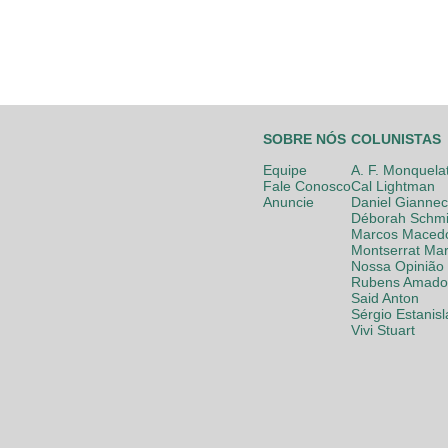
SOBRE NÓS
COLUNISTAS
Equipe
A. F. Monquela
Fale Conosco
Cal Lightman
Anuncie
Daniel Giannec
Déborah Schmi
Marcos Maced
Montserrat Mar
Nossa Opinião
Rubens Amador
Said Anton
Sérgio Estanis
Vivi Stuart