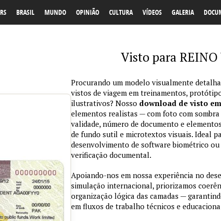
RS
BRASIL
MUNDO
OPINIÃO
CULTURA
VÍDEOS
GALERIA
DOCU
Visto para REINO
Procurando um modelo visualmente detalhad
vistos de viagem em treinamentos, protótipo
ilustrativos? Nosso
download de visto e
elementos realistas — com foto com sombra na
validade, número de documento e elementos
de fundo sutil e microtextos visuais. Ideal p
desenvolvimento de software biométrico ou 
verificação documental.
Apoiando-nos em nossa experiência no des
simulação internacional, priorizamos coerênc
organização lógica das camadas — garantind
em fluxos de trabalho técnicos e educaciona