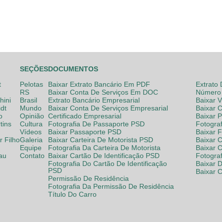
SEÇÕES
DOCUMENTOS
t
Pelotas
Baixar Extrato Bancário Em PDF
Extrato
RS
Baixar Conta De Serviços Em DOC
Número 
hini
Brasil
Extrato Bancário Empresarial
Baixar 
dt
Mundo
Baixar Conta De Serviços Empresarial
Baixar 
o
Opinião
Certificado Empresarial
Baixar 
tins
Cultura
Fotografia De Passaporte PSD
Fotogra
Vídeos
Baixar Passaporte PSD
Baixar 
 Filho
Galeria
Baixar Carteira De Motorista PSD
Baixar C
Equipe
Fotografia Da Carteira De Motorista
Baixar 
lau
Contato
Baixar Cartão De Identificação PSD
Fotogra
Fotografia Do Cartão De Identificação
Baixar 
PSD
Baixar 
Permissão De Residência
Fotografia Da Permissão De Residência
Título Do Carro