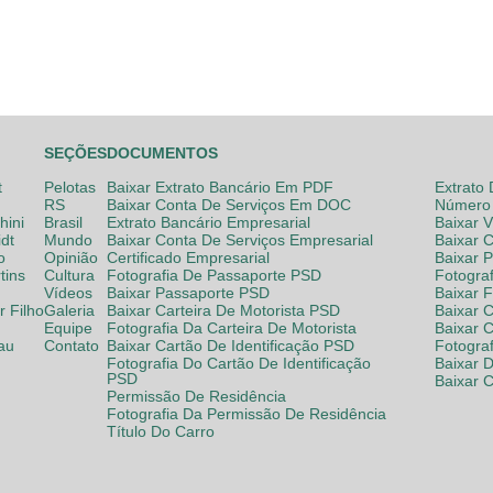
SEÇÕES
DOCUMENTOS
t
Pelotas
Baixar Extrato Bancário Em PDF
Extrato
RS
Baixar Conta De Serviços Em DOC
Número 
hini
Brasil
Extrato Bancário Empresarial
Baixar 
dt
Mundo
Baixar Conta De Serviços Empresarial
Baixar 
o
Opinião
Certificado Empresarial
Baixar 
tins
Cultura
Fotografia De Passaporte PSD
Fotogra
Vídeos
Baixar Passaporte PSD
Baixar 
 Filho
Galeria
Baixar Carteira De Motorista PSD
Baixar C
Equipe
Fotografia Da Carteira De Motorista
Baixar 
lau
Contato
Baixar Cartão De Identificação PSD
Fotogra
Fotografia Do Cartão De Identificação
Baixar 
PSD
Baixar 
Permissão De Residência
Fotografia Da Permissão De Residência
Título Do Carro