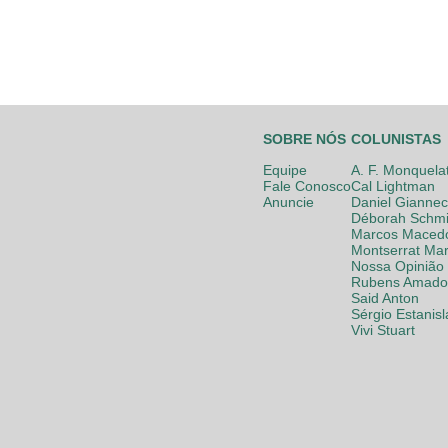
SOBRE NÓS
COLUNISTAS
Equipe
A. F. Monquela
Fale Conosco
Cal Lightman
Anuncie
Daniel Giannec
Déborah Schmi
Marcos Maced
Montserrat Mar
Nossa Opinião
Rubens Amador
Said Anton
Sérgio Estanis
Vivi Stuart