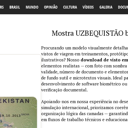
RS
BRASIL
MUNDO
OPINIÃO
CULTURA
VÍDEOS
GALERIA
DOCU
Mostra UZBEQUISTÃO bai
Procurando um modelo visualmente detalhad
vistos de viagem em treinamentos, protótipo
ilustrativos? Nosso
download de visto e
elementos realistas — com foto com sombra na
validade, número de documento e elementos
de fundo sutil e microtextos visuais. Ideal p
desenvolvimento de software biométrico ou 
verificação documental.
Apoiando-nos em nossa experiência no des
simulação internacional, priorizamos coerênc
organização lógica das camadas — garantind
em fluxos de trabalho técnicos e educaciona