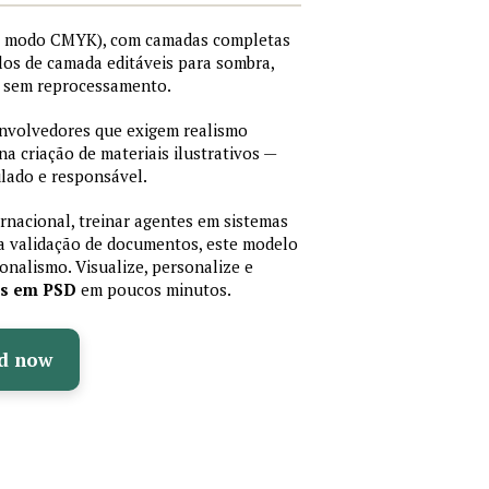
I, modo CMYK), com camadas completas
stilos de camada editáveis para sombra,
os sem reprocessamento.
senvolvedores que exigem realismo
 na criação de materiais ilustrativos —
lado e responsável.
ernacional, treinar agentes em sistemas
a validação de documentos, este modelo
sionalismo. Visualize, personalize e
as em PSD
em poucos minutos.
d now