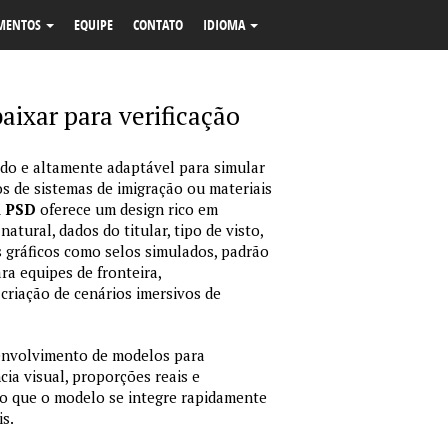
MENTOS
EQUIPE
CONTATO
IDIOMA
xar para verificação
o e altamente adaptável para simular
s de sistemas de imigração ou materiais
m PSD
oferece um design rico em
tural, dados do titular, tipo de visto,
 gráficos como selos simulados, padrão
ara equipes de fronteira,
criação de cenários imersivos de
envolvimento de modelos para
ia visual, proporções reais e
o que o modelo se integre rapidamente
is.