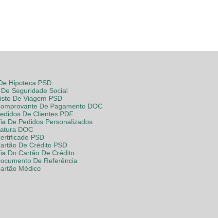
 De Hipoteca PSD
De Seguridade Social
Visto De Viagem PSD
Comprovante De Pagamento DOC
Pedidos De Clientes PDF
fia De Pedidos Personalizados
Fatura DOC
ertificado PSD
Cartão De Crédito PSD
fia Do Cartão De Crédito
Documento De Referência
Cartão Médico