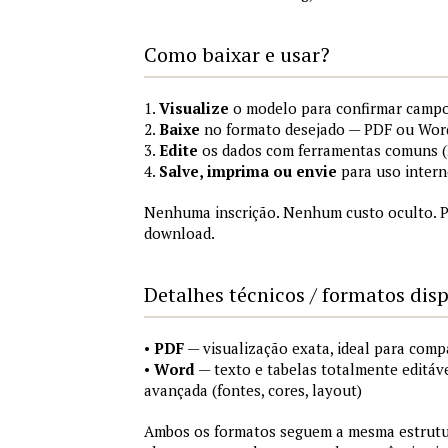
Como baixar e usar?
1.
Visualize
o modelo para confirmar campo
2.
Baixe
no formato desejado — PDF ou Wor
3.
Edite
os dados com ferramentas comuns (M
4.
Salve, imprima ou envie
para uso intern
Nenhuma inscrição. Nenhum custo oculto. P
download.
Detalhes técnicos / formatos dis
•
PDF
— visualização exata, ideal para comp
•
Word
— texto e tabelas totalmente editáve
avançada (fontes, cores, layout)
Ambos os formatos seguem a mesma estrutur