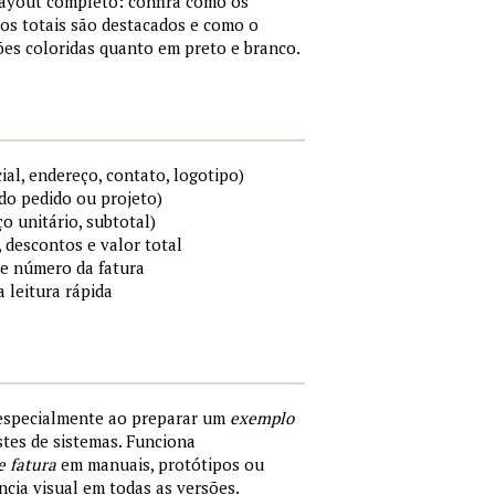
layout completo: confira como os
os totais são destacados e como o
es coloridas quanto em preto e branco.
al, endereço, contato, logotipo)
do pedido ou projeto)
ço unitário, subtotal)
 descontos e valor total
 e número da fatura
a leitura rápida
 especialmente ao preparar um
exemplo
tes de sistemas. Funciona
e fatura
em manuais, protótipos ou
cia visual em todas as versões.