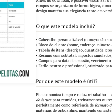
Antes do download, é possível visualizar o 
campos se organizam de forma lógica, como 
design mantém sua elegância tanto em versõ
O que este modelo inclui?
• Cabeçalho personalizável (nome/razão soci
• Bloco do cliente (nome, endereço, número 
• Tabela de itens (descrição, quantidade, pre
• Resumo com subtotal, impostos simulados,
• Campos para data de emissão, vencimento
• Estilo neutro e profissional, otimizado par
Por que este modelo é útil?
Ele economiza tempo e reduz retrabalho —
de fatura
para reuniões, treinamentos ou tes
perfeitamente como referência de
formato d
materiais de onboarding, mantendo consistên