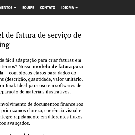
MENTOS
EQUIPE
CONTATO
IDIOMA
l de fatura de serviço de
ing
e fácil adaptação para criar faturas em
internos? Nosso
modelo de fatura para
da — com blocos claros para dados do
ns (descrição, quantidade, valor unitário,
or final. Ideal para uso em softwares de
eparação de materiais ilustrativos.
envolvimento de documentos financeiros
 priorizamos clareza, coerência visual e
integre rapidamente em diferentes fluxos
icos avançados.