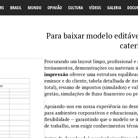
RS
BRASIL
MUNDO
OPINIÃO
CULTURA
VÍDEOS
GALERIA
DOCU
Para baixar modelo editáve
cater
Procurando um layout limpo, profissional e d
treinamentos, demonstrações ou materiais 
impressão
oferece uma estrutura equilibra
emissor e do cliente, tabela detalhada de ite
total), resumo de impostos (simulados) e val
gestão, simulações de fluxo financeiro ou pr
Apoiando-nos em nossa experiência no des
para ambientes corporativos e educacionais,
flexibilidade — garantindo que o modelo se 
de trabalho, sem exigir conhecimentos técn