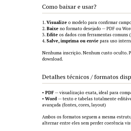
Como baixar e usar?
1.
Visualize
o modelo para confirmar campo
2.
Baixe
no formato desejado — PDF ou Wor
3.
Edite
os dados com ferramentas comuns (M
4.
Salve, imprima ou envie
para uso intern
Nenhuma inscrição. Nenhum custo oculto. P
download.
Detalhes técnicos / formatos dis
•
PDF
— visualização exata, ideal para comp
•
Word
— texto e tabelas totalmente editáve
avançada (fontes, cores, layout)
Ambos os formatos seguem a mesma estrutur
alternar entre eles sem perder coerência vis