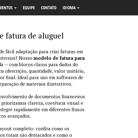
MENTOS
EQUIPE
CONTATO
IDIOMA
 fatura de aluguel
e fácil adaptação para criar faturas em
internos? Nosso
modelo de fatura para
da — com blocos claros para dados do
ns (descrição, quantidade, valor unitário,
or final. Ideal para uso em softwares de
eparação de materiais ilustrativos.
envolvimento de documentos financeiros
 priorizamos clareza, coerência visual e
integre rapidamente em diferentes fluxos
icos avançados.
layout completo: confira como os
os totais são destacados e como o