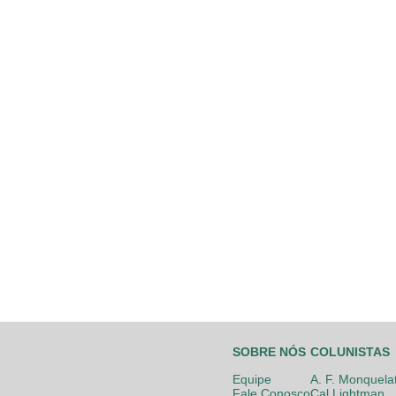
SOBRE NÓS
COLUNISTAS
Equipe
A. F. Monquela
Fale Conosco
Cal Lightman