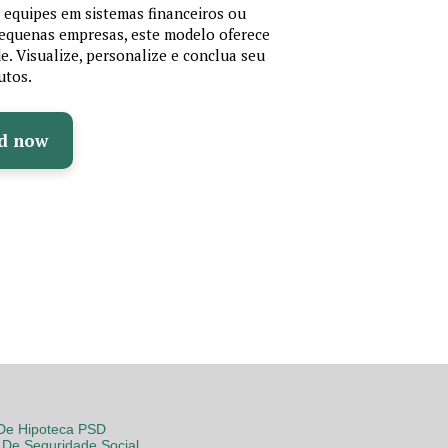
r equipes em sistemas financeiros ou
 pequenas empresas, este modelo oferece
de. Visualize, personalize e conclua seu
utos.
d now
 De Hipoteca PSD
De Seguridade Social