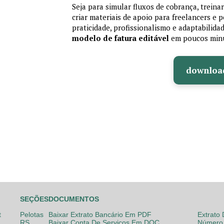
Seja para simular fluxos de cobrança, treina
criar materiais de apoio para freelancers e
praticidade, profissionalismo e adaptabilida
modelo de fatura editável
em poucos min
downloa
SEÇÕES
DOCUMENTOS
t
Pelotas
Baixar Extrato Bancário Em PDF
Extrato
RS
Baixar Conta De Serviços Em DOC
Número 