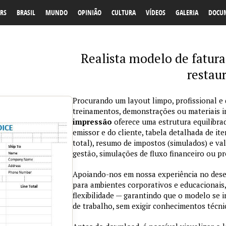
RS
BRASIL
MUNDO
OPINIÃO
CULTURA
VÍDEOS
GALERIA
DOCU
Realista modelo de fatura
restau
Procurando um layout limpo, profissional e d
treinamentos, demonstrações ou materiais 
impressão
oferece uma estrutura equilibra
emissor e do cliente, tabela detalhada de ite
total), resumo de impostos (simulados) e val
gestão, simulações de fluxo financeiro ou pr
Apoiando-nos em nossa experiência no des
para ambientes corporativos e educacionais,
flexibilidade — garantindo que o modelo se 
de trabalho, sem exigir conhecimentos técn