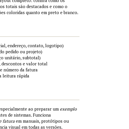
layout completo: confira como os
os totais são destacados e como o
es coloridas quanto em preto e branco.
al, endereço, contato, logotipo)
do pedido ou projeto)
ço unitário, subtotal)
 descontos e valor total
 e número da fatura
a leitura rápida
 especialmente ao preparar um
exemplo
tes de sistemas. Funciona
e fatura
em manuais, protótipos ou
cia visual em todas as versões.