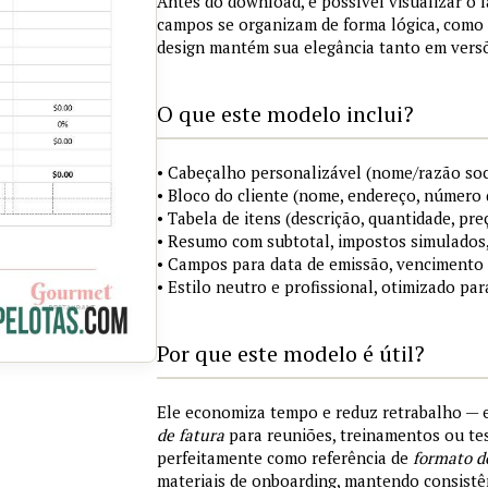
Antes do download, é possível visualizar o 
campos se organizam de forma lógica, como 
design mantém sua elegância tanto em versõ
O que este modelo inclui?
• Cabeçalho personalizável (nome/razão soci
• Bloco do cliente (nome, endereço, número 
• Tabela de itens (descrição, quantidade, pre
• Resumo com subtotal, impostos simulados,
• Campos para data de emissão, vencimento
• Estilo neutro e profissional, otimizado par
Por que este modelo é útil?
Ele economiza tempo e reduz retrabalho —
de fatura
para reuniões, treinamentos ou tes
perfeitamente como referência de
formato d
materiais de onboarding, mantendo consistên