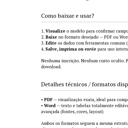
Como baixar e usar?
1.
Visualize
o modelo para confirmar campo
2.
Baixe
no formato desejado — PDF ou Wor
3.
Edite
os dados com ferramentas comuns (M
4.
Salve, imprima ou envie
para uso intern
Nenhuma inscrição. Nenhum custo oculto. P
download.
Detalhes técnicos / formatos dis
•
PDF
— visualização exata, ideal para comp
•
Word
— texto e tabelas totalmente editáve
avançada (fontes, cores, layout)
Ambos os formatos seguem a mesma estrutur