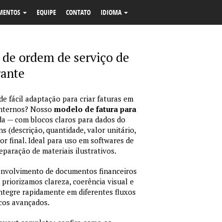
MENTOS
EQUIPE
CONTATO
IDIOMA
 de ordem de serviço de
rante
e fácil adaptação para criar faturas em
internos? Nosso
modelo de fatura para
da — com blocos claros para dados do
ns (descrição, quantidade, valor unitário,
or final. Ideal para uso em softwares de
eparação de materiais ilustrativos.
envolvimento de documentos financeiros
 priorizamos clareza, coerência visual e
integre rapidamente em diferentes fluxos
icos avançados.