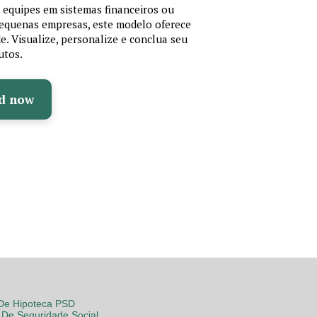
r equipes em sistemas financeiros ou
 pequenas empresas, este modelo oferece
de. Visualize, personalize e conclua seu
utos.
d now
 De Hipoteca PSD
De Seguridade Social