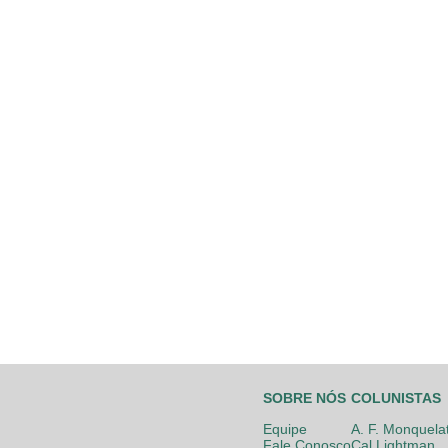
SOBRE NÓS
COLUNISTAS
Equipe
A. F. Monquela
Fale Conosco
Cal Lightman