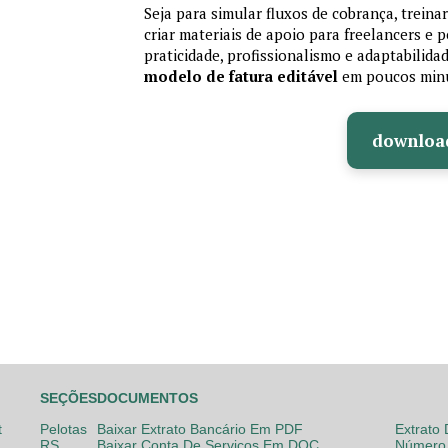
Seja para simular fluxos de cobrança, treina
criar materiais de apoio para freelancers e
praticidade, profissionalismo e adaptabilida
modelo de fatura editável
em poucos min
downloa
SEÇÕES
DOCUMENTOS
t
Pelotas
Baixar Extrato Bancário Em PDF
Extrato
RS
Baixar Conta De Serviços Em DOC
Número 