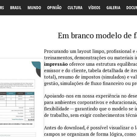
RS
BRASIL
MUNDO
OPINIÃO
CULTURA
VÍDEOS
GALERIA
DOCU
Em branco modelo de f
Procurando um layout limpo, profissional e d
treinamentos, demonstrações ou materiais 
impressão
oferece uma estrutura equilibra
emissor e do cliente, tabela detalhada de ite
total), resumo de impostos (simulados) e val
gestão, simulações de fluxo financeiro ou pr
Apoiando-nos em nossa experiência no des
para ambientes corporativos e educacionais,
flexibilidade — garantindo que o modelo se 
de trabalho, sem exigir conhecimentos técn
Antes do download, é possível visualizar o 
campos se organizam de forma lógica, como 