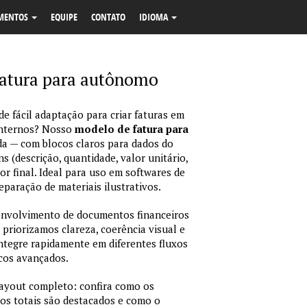
MENTOS
EQUIPE
CONTATO
IDIOMA
atura para autônomo
e fácil adaptação para criar faturas em
internos? Nosso
modelo de fatura para
da — com blocos claros para dados do
ns (descrição, quantidade, valor unitário,
or final. Ideal para uso em softwares de
eparação de materiais ilustrativos.
envolvimento de documentos financeiros
 priorizamos clareza, coerência visual e
integre rapidamente em diferentes fluxos
icos avançados.
layout completo: confira como os
os totais são destacados e como o