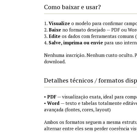
Como baixar e usar?
1.
Visualize
o modelo para confirmar campo
2.
Baixe
no formato desejado — PDF ou Wor
3.
Edite
os dados com ferramentas comuns (M
4.
Salve, imprima ou envie
para uso intern
Nenhuma inscrição. Nenhum custo oculto. P
download.
Detalhes técnicos / formatos dis
•
PDF
— visualização exata, ideal para comp
•
Word
— texto e tabelas totalmente editáve
avançada (fontes, cores, layout)
Ambos os formatos seguem a mesma estrutur
alternar entre eles sem perder coerência vis