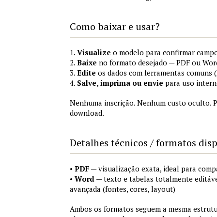
Como baixar e usar?
1.
Visualize
o modelo para confirmar campo
2.
Baixe
no formato desejado — PDF ou Wor
3.
Edite
os dados com ferramentas comuns (M
4.
Salve, imprima ou envie
para uso intern
Nenhuma inscrição. Nenhum custo oculto. P
download.
Detalhes técnicos / formatos dis
•
PDF
— visualização exata, ideal para comp
•
Word
— texto e tabelas totalmente editáve
avançada (fontes, cores, layout)
Ambos os formatos seguem a mesma estrutur