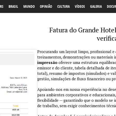
RS
BRASIL
MUNDO
OPINIÃO
CULTURA
VÍDEOS
GALERIA
DOCU
Fatura do Grande Hotel
verifi
Procurando um layout limpo, profissional e d
treinamentos, demonstrações ou materiais 
impressão
oferece uma estrutura equilibra
emissor e do cliente, tabela detalhada de ite
total), resumo de impostos (simulados) e val
gestão, simulações de fluxo financeiro ou pr
Apoiando-nos em nossa experiência no des
para ambientes corporativos e educacionais,
flexibilidade — garantindo que o modelo se 
de trabalho, sem exigir conhecimentos técn