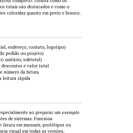
layout completo: confira como os
os totais são destacados e como o
es coloridas quanto em preto e branco.
al, endereço, contato, logotipo)
do pedido ou projeto)
ço unitário, subtotal)
 descontos e valor total
 e número da fatura
a leitura rápida
 especialmente ao preparar um
exemplo
tes de sistemas. Funciona
e fatura
em manuais, protótipos ou
cia visual em todas as versões.