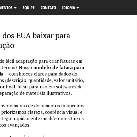
MENTOS
EQUIPE
CONTATO
IDIOMA
 dos EUA baixar para
cação
e fácil adaptação para criar faturas em
internos? Nosso
modelo de fatura para
da — com blocos claros para dados do
ns (descrição, quantidade, valor unitário,
or final. Ideal para uso em softwares de
eparação de materiais ilustrativos.
envolvimento de documentos financeiros
 priorizamos clareza, coerência visual e
integre rapidamente em diferentes fluxos
icos avançados.