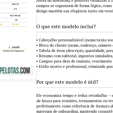
Antes do download, é possível visualizar o 
campos se organizam de forma lógica, como 
design mantém sua elegância tanto em versõ
O que este modelo inclui?
• Cabeçalho personalizável (nome/razão soci
• Bloco do cliente (nome, endereço, número 
• Tabela de itens (descrição, quantidade, pre
• Resumo com subtotal, impostos simulados,
• Campos para data de emissão, vencimento
• Estilo neutro e profissional, otimizado par
Por que este modelo é útil?
Ele economiza tempo e reduz retrabalho —
de fatura
para reuniões, treinamentos ou tes
perfeitamente como referência de
formato d
materiais de onboarding, mantendo consistên