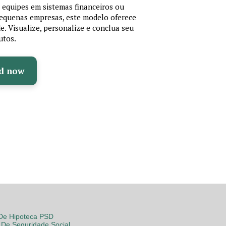
r equipes em sistemas financeiros ou
 pequenas empresas, este modelo oferece
de. Visualize, personalize e conclua seu
utos.
d now
 De Hipoteca PSD
De Seguridade Social