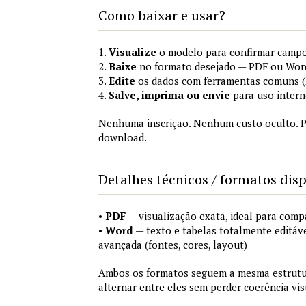
Como baixar e usar?
1.
Visualize
o modelo para confirmar campo
2.
Baixe
no formato desejado — PDF ou Wor
3.
Edite
os dados com ferramentas comuns (M
4.
Salve, imprima ou envie
para uso intern
Nenhuma inscrição. Nenhum custo oculto. P
download.
Detalhes técnicos / formatos dis
•
PDF
— visualização exata, ideal para comp
•
Word
— texto e tabelas totalmente editáve
avançada (fontes, cores, layout)
Ambos os formatos seguem a mesma estrutur
alternar entre eles sem perder coerência vis