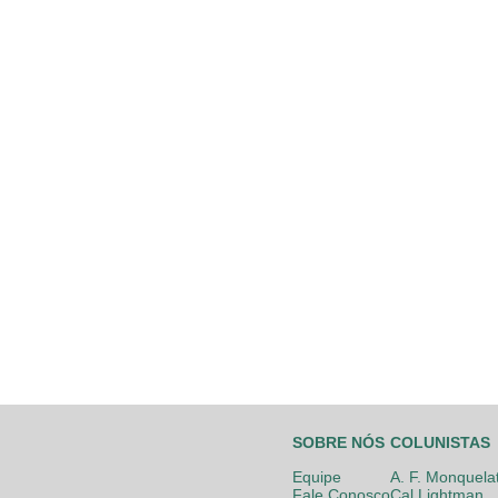
SOBRE NÓS
COLUNISTAS
Equipe
A. F. Monquela
Fale Conosco
Cal Lightman