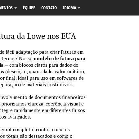
MENTOS
EQUIPE
CONTATO
IDIOMA
atura da Lowe nos EUA
e fácil adaptação para criar faturas em
internos? Nosso
modelo de fatura para
da — com blocos claros para dados do
ns (descrição, quantidade, valor unitário,
or final. Ideal para uso em softwares de
eparação de materiais ilustrativos.
envolvimento de documentos financeiros
 priorizamos clareza, coerência visual e
integre rapidamente em diferentes fluxos
icos avançados.
layout completo: confira como os
os totais são destacados e como o