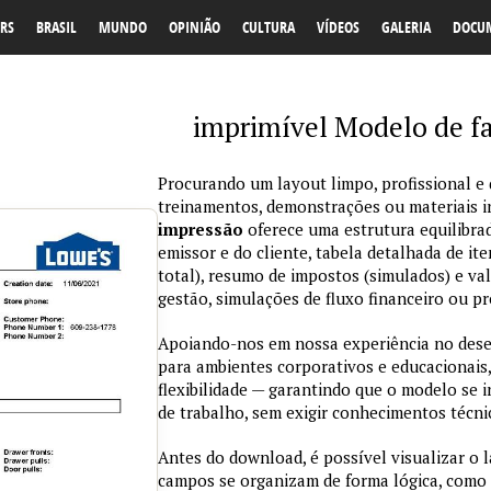
RS
BRASIL
MUNDO
OPINIÃO
CULTURA
VÍDEOS
GALERIA
DOCU
imprimível Modelo de f
Procurando um layout limpo, profissional e d
treinamentos, demonstrações ou materiais 
impressão
oferece uma estrutura equilibra
emissor e do cliente, tabela detalhada de ite
total), resumo de impostos (simulados) e val
gestão, simulações de fluxo financeiro ou pr
Apoiando-nos em nossa experiência no des
para ambientes corporativos e educacionais,
flexibilidade — garantindo que o modelo se 
de trabalho, sem exigir conhecimentos técn
Antes do download, é possível visualizar o 
campos se organizam de forma lógica, como 