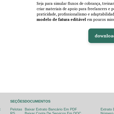
Seja para simular fluxos de cobrança, treina
criar materiais de apoio para freelancers e
praticidade, profissionalismo e adaptabilida
modelo de fatura editável
em poucos min
downloa
SEÇÕES
DOCUMENTOS
t
Pelotas
Baixar Extrato Bancário Em PDF
Extrato
RS
Baixar Conta De Serviços Em DOC
Número 